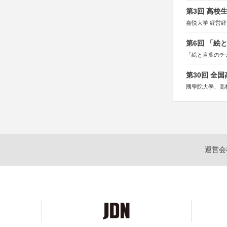
第3回 高校
嘉悦大学 経営
第6回 「絵
「絵と言葉のチ
第30回 全
國學院大學、高
運営会