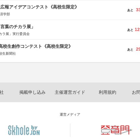
生広報アイデアコンテスト《高校生限定》
3
あと
経済学部
と言葉のチカラ展」
12
あと
カラ展」実行委員会
国高校生創作コンテスト《高校生限定》
2
あと
校生新聞社
社
掲載申し込み
主催運営ガイド
利用規約
お
運営メディア