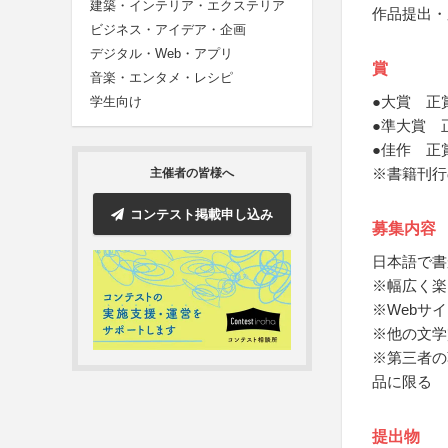
建築・インテリア・エクステリア
作品提出・
ビジネス・アイデア・企画
デジタル・Web・アプリ
賞
音楽・エンタメ・レシピ
●大賞 正
学生向け
●準大賞 
●佳作 正
※書籍刊行
主催者の皆様へ
コンテスト掲載申し込み
募集内容
日本語で書
※幅広く楽
※Webサ
※他の文学
※第三者の
品に限る
提出物