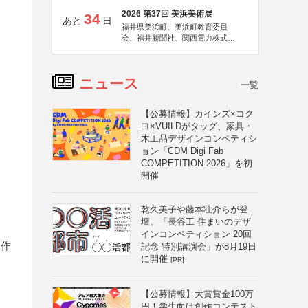
2026 第37回 美浜美術展
34
あと
日
福井県美浜町、美浜町教育委員
会、福井新聞社、関西電力株式会
社
ニュース
一覧
【公募情報】カインズ×コク
ヨ×VUILDがタッグ、家具・
木工品デザインコンペティシ
ョン「CDM Digi Fab
COMPETITION 2026」を初
開催
乾久美子や藤本壮介らが登
壇、「長谷工 住まいのデザ
インコンペティション 20回
る作
記念 特別講演会」が8月19日
に開催
[PR]
【公募情報】大賞賞金100万
円！学生向け創作コンテスト