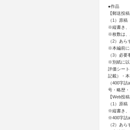
●作品
【郵送投稿
（1）原稿
※縦書き、
※枚数は、
（2）あら
※本編前に
（3）必要
※別紙に以
評価シート
記載）・本
（400字
号・略歴・
【Web投
（1）原稿
※縦書き、2
※400字
（2）あら