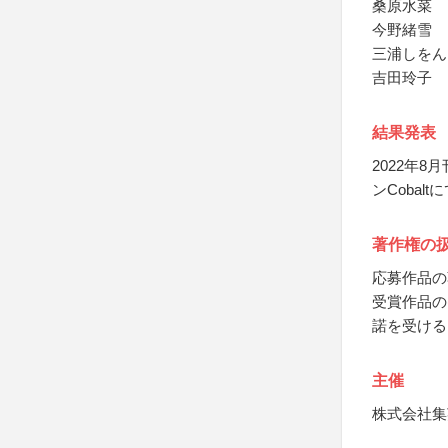
桑原水菜
今野緒雪
三浦しをん
吉田玲子
結果発表
2022年
ンCobalt
著作権の
応募作品の
受賞作品の
諾を受ける
主催
株式会社集