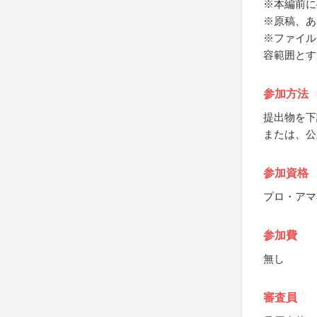
※本編前に
※原稿、あ
※ファイル
容範囲とす
参加方法
提出物を下
または、公
参加資格
プロ・アマ
参加費
無し
審査員