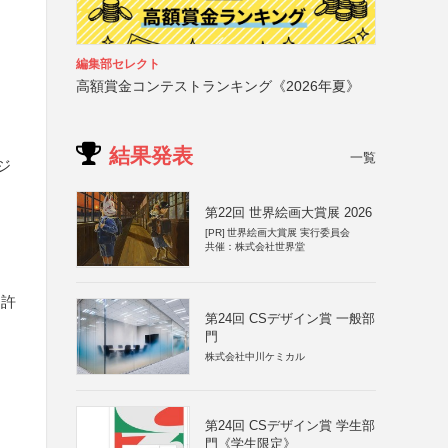
編集部セレクト
高額賞金コンテストランキング《2026年夏》
結果発表
一覧
ジ
第22回 世界絵画大賞展 2026
[PR]
世界絵画大賞展 実行委員会
共催：株式会社世界堂
に許
第24回 CSデザイン賞 一般部
）
門
株式会社中川ケミカル
第24回 CSデザイン賞 学生部
門《学生限定》