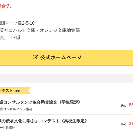
問合先
区一ツ橋2-5-10
英社コバルト文庫・オレンジ文庫編集部
賞」 TR係
公式ホームページ
ンテスト
[PR]
 建設コンサルタンツ協会懸賞論文《学生限定》
5
あと
建設コンサルタンツ協会
地域の伝承文化に学ぶ」コンテスト《高校生限定》
2
あと
校生新聞社