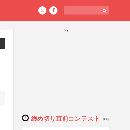
PR
締め切り直前コンテスト
[PR]