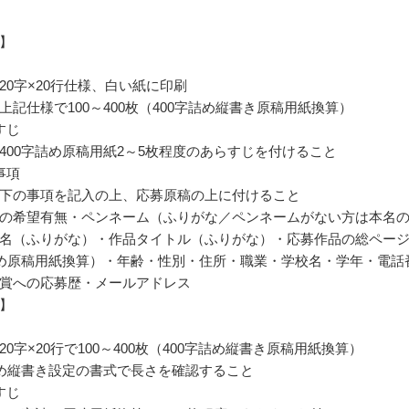
】
20字×20行仕様、白い紙に印刷
上記仕様で100～400枚（400字詰め縦書き原稿用紙換算）
すじ
400字詰め原稿用紙2～5枚程度のあらすじを付けること
事項
下の事項を記入の上、応募原稿の上に付けること
の希望有無・ペンネーム（ふりがな／ペンネームがない方は本名
名（ふりがな）・作品タイトル（ふりがな）・応募作品の総ペー
詰め原稿用紙換算）・年齢・性別・住所・職業・学校名・学年・電話
賞への応募歴・メールアドレス
稿】
0字×20行で100～400枚（400字詰め縦書き原稿用紙換算）
詰め縦書き設定の書式で長さを確認すること
すじ