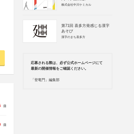
株式会社中川ケミカル
第71回 喜多方発感じる漢字
あそび
漢字のまち喜多方
応募される際は、必ず公式ホームページにて
最新の開催情報をご確認ください。
「登竜門」編集部
5
日
9
日