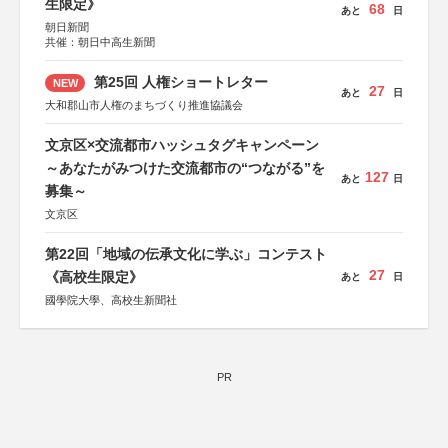
生限定》
68
あと
日
朝日新聞
共催：朝日中高生新聞
第25回 人権ショートレター
NEW
27
あと
日
大和郡山市人権のまちづくり推進協議会
文京区×交流都市ハッシュタグキャンペーン
～あなたがみつけた交流都市の“つながる”を
127
あと
日
募集～
文京区
第22回「地域の伝承文化に学ぶ」コンテスト
27
《高校生限定》
あと
日
國學院大學、高校生新聞社
PR