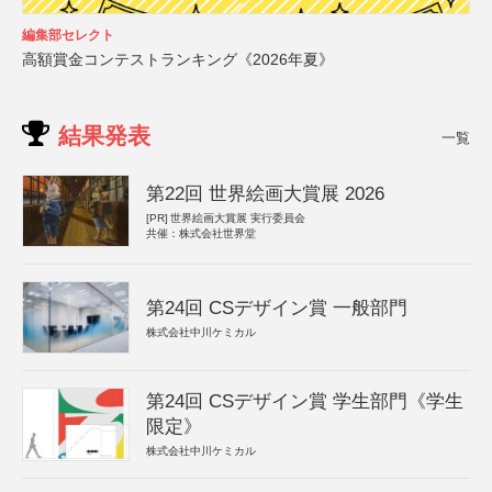
編集部セレクト
高額賞金コンテストランキング《2026年夏》
結果発表
一覧
第22回 世界絵画大賞展 2026
[PR]
世界絵画大賞展 実行委員会
共催：株式会社世界堂
第24回 CSデザイン賞 一般部門
株式会社中川ケミカル
第24回 CSデザイン賞 学生部門《学生
限定》
株式会社中川ケミカル