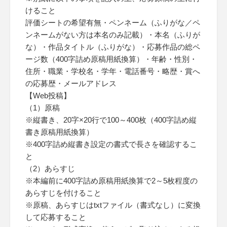
けること
評価シートの希望有無・ペンネーム（ふりがな／ペ
ンネームがない方は本名のみ記載）・本名（ふりが
な）・作品タイトル（ふりがな）・応募作品の総ペ
ージ数（400字詰め原稿用紙換算）・年齢・性別・
住所・職業・学校名・学年・電話番号・略歴・賞へ
の応募歴・メールアドレス
【Web投稿】
（1）原稿
※縦書き、20字×20行で100～400枚（400字詰め縦
書き原稿用紙換算）
※400字詰め縦書き設定の書式で長さを確認するこ
と
（2）あらすじ
※本編前に400字詰め原稿用紙換算で2～5枚程度の
あらすじを付けること
※原稿、あらすじはtxtファイル（書式なし）に変換
して応募すること