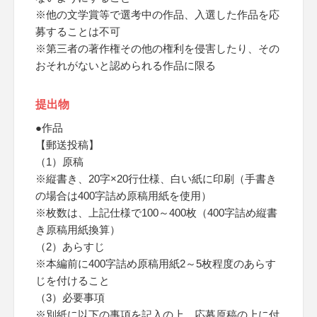
※他の文学賞等で選考中の作品、入選した作品を応
募することは不可
※第三者の著作権その他の権利を侵害したり、その
おそれがないと認められる作品に限る
提出物
●作品
【郵送投稿】
（1）原稿
※縦書き、20字×20行仕様、白い紙に印刷（手書き
の場合は400字詰め原稿用紙を使用）
※枚数は、上記仕様で100～400枚（400字詰め縦書
き原稿用紙換算）
（2）あらすじ
※本編前に400字詰め原稿用紙2～5枚程度のあらす
じを付けること
（3）必要事項
※別紙に以下の事項を記入の上、応募原稿の上に付