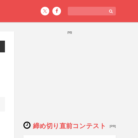
PR
締め切り直前コンテスト
[PR]