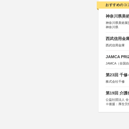
おすすめのコ
神奈川県美術展
神奈川県美術展
神奈川県
西武信用金庫
西武信用金庫
JAMCA P
JAMCA（全
第23回 千
株式会社千修
第19回 介
公益社団法人 
※後援：厚生労