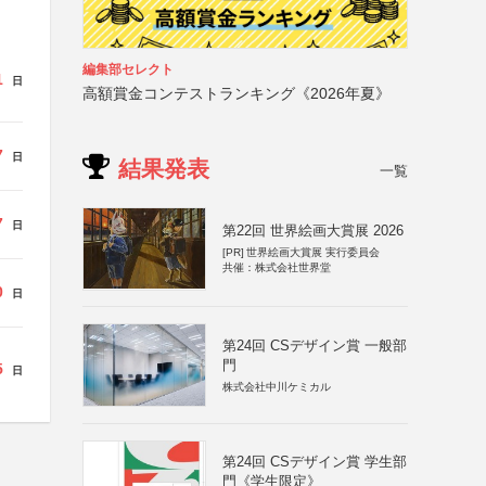
編集部セレクト
1
日
高額賞金コンテストランキング《2026年夏》
7
日
結果発表
一覧
7
日
第22回 世界絵画大賞展 2026
[PR]
世界絵画大賞展 実行委員会
共催：株式会社世界堂
0
日
第24回 CSデザイン賞 一般部
門
5
日
株式会社中川ケミカル
第24回 CSデザイン賞 学生部
門《学生限定》