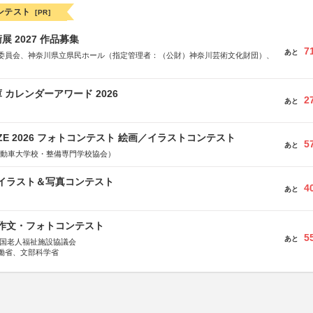
ンテスト
[PR]
 2027 作品募集
7
あと
委員会、神奈川県立県民ホール（指定管理者：（公財）神奈川芸術文化財団）、
 カレンダーアワード 2026
2
あと
RIZE 2026 フォトコンテスト 絵画／イラストコンテスト
5
あと
国自動車大学校・整備専門学校協会）
修イラスト＆写真コンテスト
4
あと
護作文・フォトコンテスト
5
あと
全国老人福祉施設協議会
働省、文部科学省