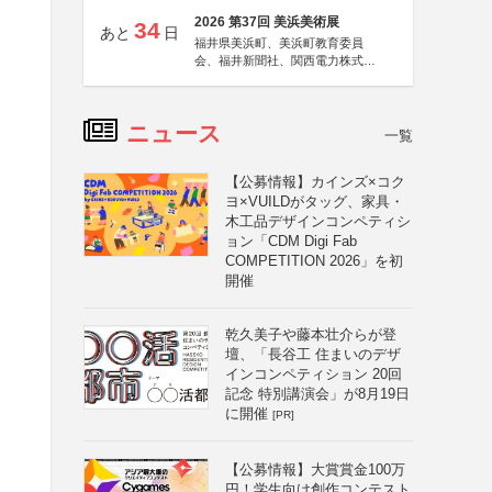
2026 第37回 美浜美術展
34
あと
日
福井県美浜町、美浜町教育委員
会、福井新聞社、関西電力株式会
社
ニュース
一覧
【公募情報】カインズ×コク
ヨ×VUILDがタッグ、家具・
木工品デザインコンペティシ
ョン「CDM Digi Fab
COMPETITION 2026」を初
開催
乾久美子や藤本壮介らが登
壇、「長谷工 住まいのデザ
インコンペティション 20回
記念 特別講演会」が8月19日
に開催
[PR]
【公募情報】大賞賞金100万
円！学生向け創作コンテスト