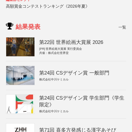
高額賞金コンテストランキング《2026年夏》
結果発表
一覧
第22回 世界絵画大賞展 2026
[PR]
世界絵画大賞展 実行委員会
共催：株式会社世界堂
第24回 CSデザイン賞 一般部門
株式会社中川ケミカル
第24回 CSデザイン賞 学生部門《学生
限定》
株式会社中川ケミカル
第71回 喜多方発感じる漢字あそび