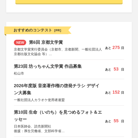
おすすめのコンテスト
[PR]
第6回 京都文学賞
NEW
275
あと
日
京都文学賞実行委員会（京都市、京都新聞、一般社団法人
京都出版文化協会 等）
協力：京都府書店商業組合、朝日新聞出版、
KADOKAWA、河出書房新社、幻冬舎、講談社、光文社、
第23回 坊っちゃん文学賞 作品募集
集英社、小学館、祥伝社、新潮社、淡交社、ちいさいミシ
53
あと
日
マ社、徳間書店、早川書房、PHP研究所、双葉社、文藝春
松山市
秋、ポプラ社、毎日新聞出版
2026年度版 音楽著作権の啓発チラシ デザイ
152
ン大募集
あと
日
一般社団法人カラオケ使用者連盟
第10回 生命（いのち）を見つめるフォト＆エ
ッセー
55
あと
日
日本医師会、読売新聞社
後援：厚生労働省、文部科学省
協賛：東京海上日動火災保険株式会社、東京海上日動あん