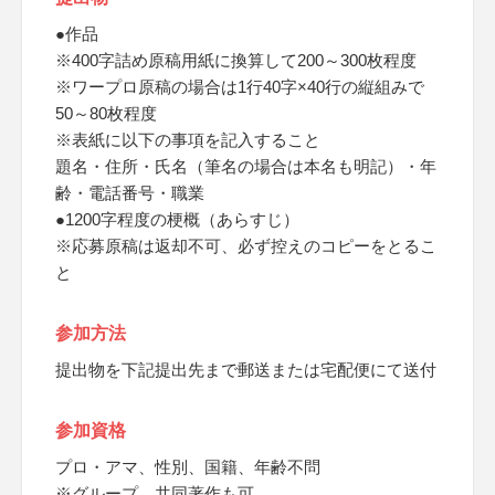
●作品
※400字詰め原稿用紙に換算して200～300枚程度
※ワープロ原稿の場合は1行40字×40行の縦組みで
50～80枚程度
※表紙に以下の事項を記入すること
題名・住所・氏名（筆名の場合は本名も明記）・年
齢・電話番号・職業
●1200字程度の梗概（あらすじ）
※応募原稿は返却不可、必ず控えのコピーをとるこ
と
参加方法
提出物を下記提出先まで郵送または宅配便にて送付
参加資格
プロ・アマ、性別、国籍、年齢不問
※グループ、共同著作も可