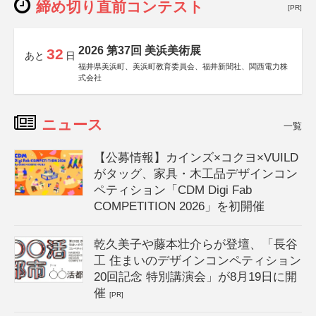
締め切り直前コンテスト
[PR]
2026 第37回 美浜美術展
32
あと
日
福井県美浜町、美浜町教育委員会、福井新聞社、関西電力株
式会社
ニュース
一覧
【公募情報】カインズ×コクヨ×VUILD
がタッグ、家具・木工品デザインコン
ペティション「CDM Digi Fab
COMPETITION 2026」を初開催
乾久美子や藤本壮介らが登壇、「長谷
工 住まいのデザインコンペティション
20回記念 特別講演会」が8月19日に開
催
[PR]