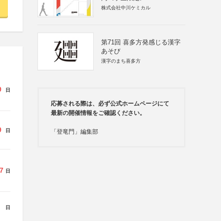
株式会社中川ケミカル
第71回 喜多方発感じる漢字
あそび
漢字のまち喜多方
9
日
応募される際は、必ず公式ホームページにて
最新の開催情報をご確認ください。
9
日
「登竜門」編集部
7
日
日