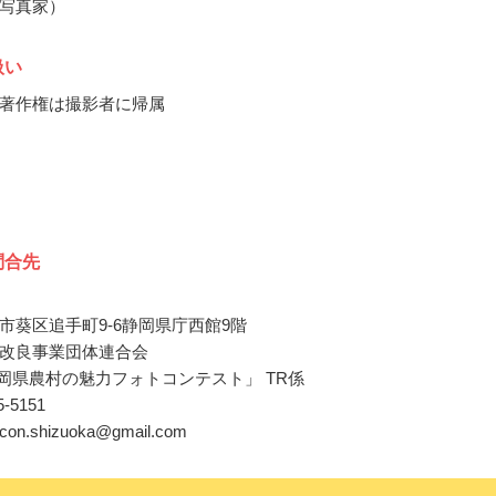
写真家）
扱い
著作権は撮影者に帰属
問合先
市葵区追手町9-6静岡県庁西館9階
改良事業団体連合会
静岡県農村の魅力フォトコンテスト」 TR係
55-5151
tocon.shizuoka@gmail.com