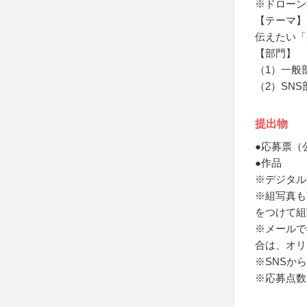
※ドローン
【テーマ】
伝えたい「
【部門】
（1）一般
（2）SNS
提出物
●応募票（
●作品
※デジタル
※組写真も
をつけて組
※メールで
合は、オリ
※SNSか
※応募点数