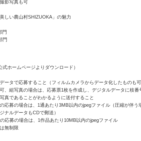
撮影写真も可
美しい農山村SHIZUOKA」の魅力
部門
部門
公式ホームページよりダウンロード）
データで応募すること（フィルムカメラからデータ化したものも
可、組写真の場合は、応募票1枚を作成し、デジタルデータに枝番
写真であることがわかるように送付すること
の応募の場合は、1通あたり3MB以内のjpegファイル（圧縮が伴う
ジナルデータもCDで郵送）
らの応募の場合は、1作品あたり10MB以内のjpegファイル
は無制限