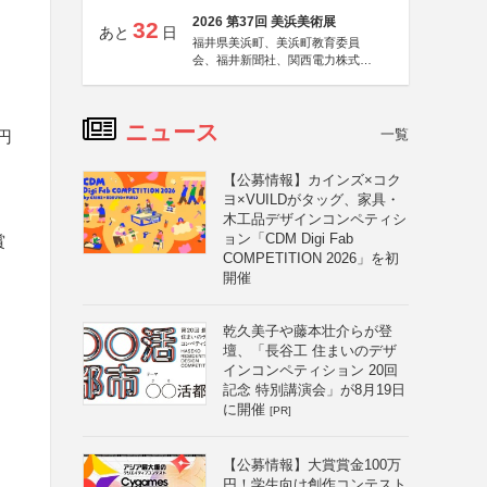
2026 第37回 美浜美術展
32
あと
日
福井県美浜町、美浜町教育委員
会、福井新聞社、関西電力株式会
社
ニュース
一覧
円
【公募情報】カインズ×コク
ヨ×VUILDがタッグ、家具・
木工品デザインコンペティシ
ョン「CDM Digi Fab
賞
COMPETITION 2026」を初
開催
乾久美子や藤本壮介らが登
壇、「長谷工 住まいのデザ
インコンペティション 20回
記念 特別講演会」が8月19日
に開催
[PR]
【公募情報】大賞賞金100万
円！学生向け創作コンテスト