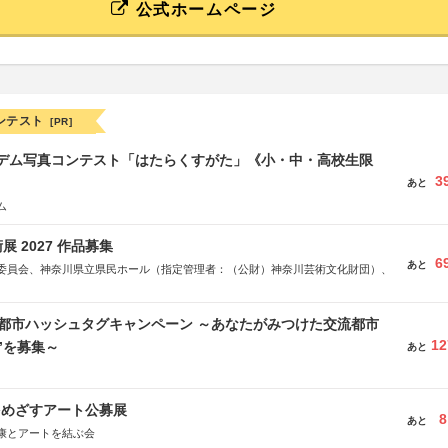
公式ホームページ
ンテスト
[PR]
イデム写真コンテスト「はたらくすがた」《小・中・高校生限
3
あと
ム
 2027 作品募集
6
あと
委員会、神奈川県立県民ホール（指定管理者：（公財）神奈川芸術文化財団）、
流都市ハッシュタグキャンペーン ～あなたがみつけた交流都市
12
”を募集～
あと
をめざすアート公募展
8
あと
康とアートを結ぶ会