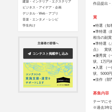
建築・インテリア・エクステリア
作品提出・
ビジネス・アイデア・企画
デジタル・Web・アプリ
賞
音楽・エンタメ・レシピ
●特選（知
学生向け
●準特選（
相当の副賞
●準特選（
主催者の皆様へ
点） 賞状
コンテスト掲載申し込み
●優秀賞（
状、1万円
●入選 （
状、500
●佳作（部
募集内容
テーマにそ
※過去3年