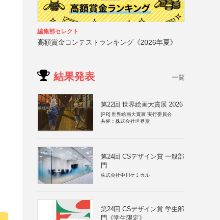
編集部セレクト
高額賞金コンテストランキング《2026年夏》
結果発表
一覧
第22回 世界絵画大賞展 2026
[PR]
世界絵画大賞展 実行委員会
共催：株式会社世界堂
第24回 CSデザイン賞 一般部
門
株式会社中川ケミカル
第24回 CSデザイン賞 学生部
門《学生限定》