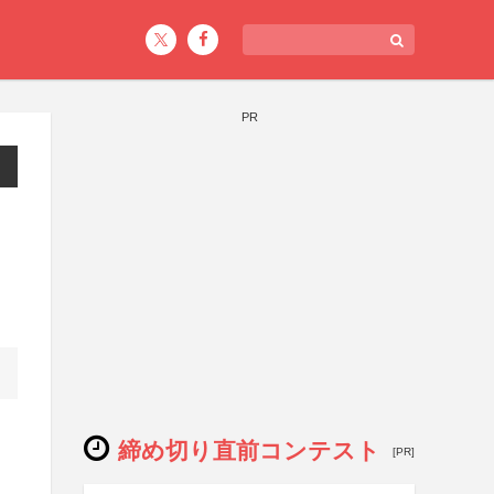
PR
締め切り直前コンテスト
[PR]