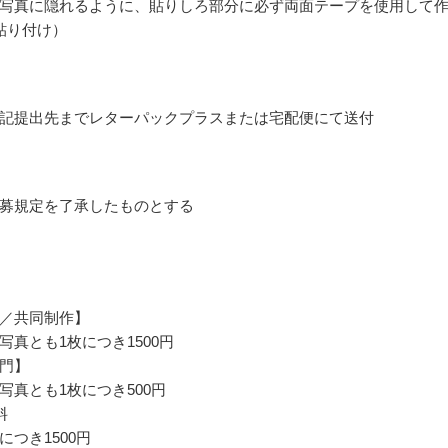
写真に隠れるように、貼りしろ部分に必ず両面テープを使用して
貼り付け）
記提出先までレターパックプラスまたは宅配便にて送付
募規定を了承したものとする
／共同制作】
写真とも1枚につき1500円
門】
写真とも1枚につき500円
料
につき1500円