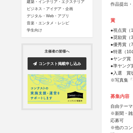
建築・インテリア・エクステリア
作品提出・
ビジネス・アイデア・企画
デジタル・Web・アプリ
賞
音楽・エンタメ・レシピ
●視点賞（
学生向け
●奨励賞（
●優秀賞（
●特選（1
主催者の皆様へ
●ヤング賞
コンテスト掲載申し込み
●準ヤング
●入選 賞
※写真集「
募集内容
自由テーマ
※新聞・雑誌
応募可
※他のコン