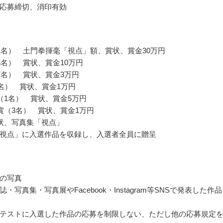
応募締切、消印有効
1名） 土門拳揮毫「視点」額、賞状、賞金30万円
3名） 賞状、賞金10万円
7名） 賞状、賞金3万円
0名） 賞状、賞金1万円
（1名） 賞状、賞金5万円
賞（3名） 賞状、賞金1万円
状、写真集「視点」
視点」に入選作品を収録し、入選者全員に贈呈
の写真
・写真集・写真展やFacebook・Instagram等SNSで発表した作
テストに入選した作品の応募を制限しない、ただし他の応募規定