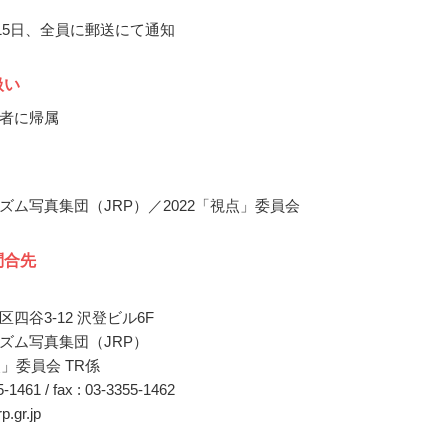
月15日、全員に郵送にて通知
扱い
者に帰属
ズム写真集団（JRP）／2022「視点」委員会
問合先
四谷3-12 沢登ビル6F
ズム写真集団（JRP）
点」委員会 TR係
55-1461 / fax : 03-3355-1462
rp.gr.jp