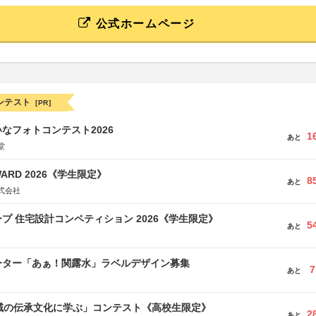
公式ホームページ
ンテスト
[PR]
なフォトコンテスト2026
1
あと
堂
WARD 2026《学生限定》
8
あと
式会社
プ 住宅設計コンペティション 2026《学生限定》
5
あと
ーター「あぁ！関露水」ラベルデザイン募集
7
あと
地域の伝承文化に学ぶ」コンテスト《高校生限定》
2
あと