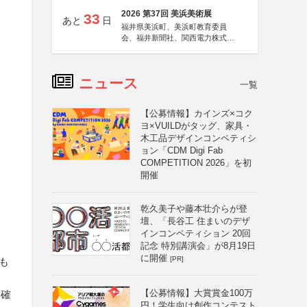
2026 第37回 美浜美術展
33
あと
日
福井県美浜町、美浜町教育委員
会、福井新聞社、関西電力株式会
社
ニュース
一覧
【公募情報】カインズ×コク
ヨ×VUILDがタッグ、家具・
木工品デザインコンペティシ
ョン「CDM Digi Fab
COMPETITION 2026」を初
開催
乾久美子や藤本壮介らが登
壇、「長谷工 住まいのデザ
インコンペティション 20回
記念 特別講演会」が8月19日
に開催
[PR]
品も
【公募情報】大賞賞金100万
を確
円！学生向け創作コンテスト