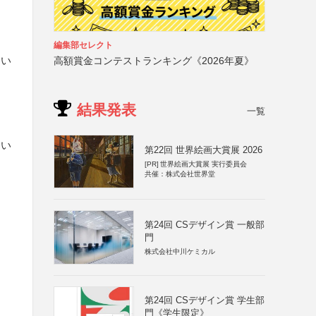
編集部セレクト
ない
高額賞金コンテストランキング《2026年夏》
結果発表
一覧
さい
第22回 世界絵画大賞展 2026
[PR]
世界絵画大賞展 実行委員会
共催：株式会社世界堂
第24回 CSデザイン賞 一般部
門
株式会社中川ケミカル
第24回 CSデザイン賞 学生部
門《学生限定》