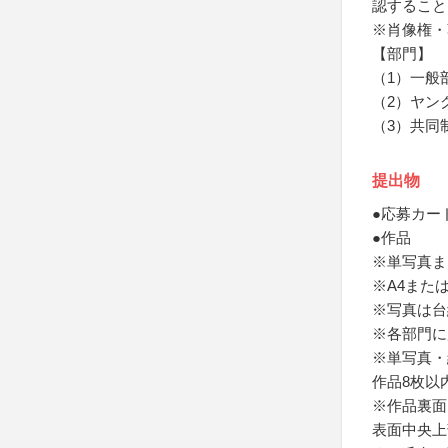
認すること
※肖像権・
【部門】
（1）一般
（2）ヤン
（3）共同
提出物
●応募カー
●作品
※単写真ま
※A4また
※写真は台
※各部門に
※単写真・
作品8枚以
※作品裏面
表面中央上