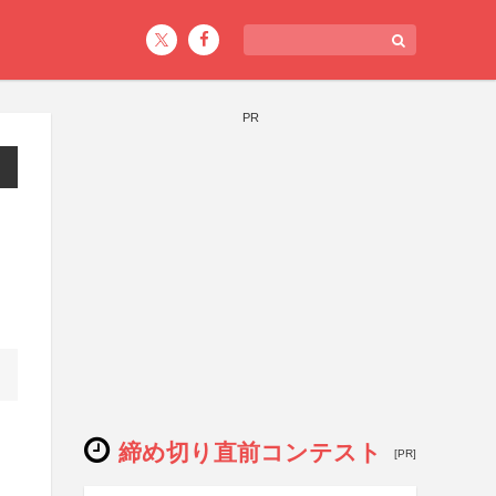
PR
締め切り直前コンテスト
[PR]