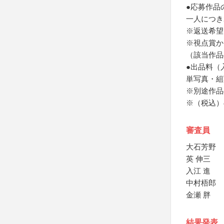
●応募作品
一人につき2
※返送希望
※視点賞か
（該当作品
●出品料（
単写真・組
※別途作品
※（税込）
審査員
大石芳野
英 伸三
入江 進
中村梧郎
金瀬 胖
結果発表