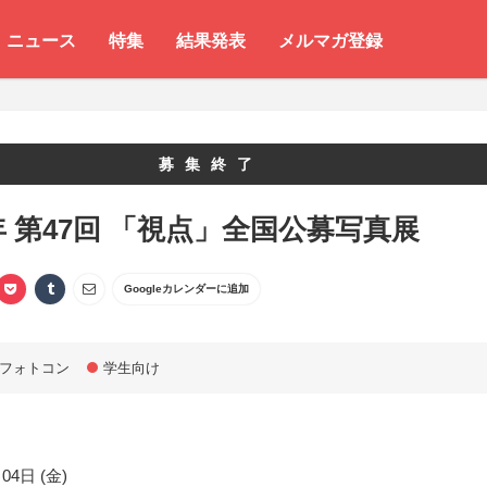
ニュース
特集
結果発表
メルマガ登録
募集終了
2年 第47回 「視点」全国公募写真展
Googleカレンダーに追加
フォトコン
学生向け
04日 (金)