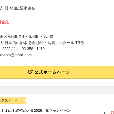
人 日本治山治水協会
問合先
区永田町2-4-3 永田町ビル4階
人 日本治山治水協会 標語・写真コンクール TR係
81-2288 / fax : 03-3581-1410
chiphoto@gmail.com
公式ホームページ
ンテスト
[PR]
！ わたしのやめとま2026川柳キャンペーン
7
あと