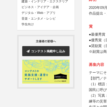
建築・インテリア・エクステリア
ビジネス・アイデア・企画
2020年09月
デジタル・Web・アプリ
作品提出・
音楽・エンタメ・レシピ
学生向け
賞
●最優秀賞
●優秀賞（
主催者の皆様へ
●奨励賞（
コンテスト掲載申し込み
※副賞は商
募集内容
テーマにそ
【部門／テ
（1）標語
国民に呼び
（2）写真
練等の災害
生活との関