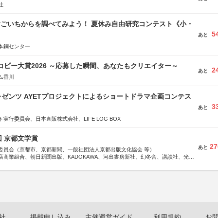
社
すごいちからを調べてみよう！ 夏休み自由研究コンテスト《小・
5
》
あと
本銅センター
Mコピー大賞2026 ～応募した瞬間、あなたもクリエイター～
2
あと
ム香川
ゼンツ AYETプロジェクトによるショートドラマ企画コンテス
3
あと
実行委員会、日本直販株式会社、LIFE LOG BOX
回 京都文学賞
27
あと
委員会（京都市、京都新聞、一般社団法人京都出版文化協会 等）
店商業組合、朝日新聞出版、KADOKAWA、河出書房新社、幻冬舎、講談社、光文
学館、祥伝社、新潮社、淡交社、ちいさいミシマ社、徳間書店、早川書房、PHP
、文藝春秋、ポプラ社、毎日新聞出版
社
掲載申し込み
主催運営ガイド
利用規約
お