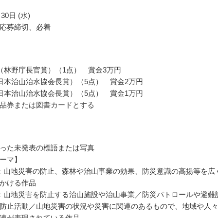
30日 (水)
応募締切、必着
（林野庁長官賞）（1点） 賞金3万円
日本治山治水協会長賞）（5点） 賞金2万円
日本治山治水協会長賞）（5点） 賞金1万円
品券または図書カードとする
った未発表の標語または写真
ーマ】
：山地災害の防止、森林や治山事業の効果、防災意識の高揚等を広
かける作品
：山地災害を防止する治山施設や治山事業／防災パトロールや避難
防止活動／山地災害の状況や災害に関連のあるもので、地域や人
連が表現されている作品