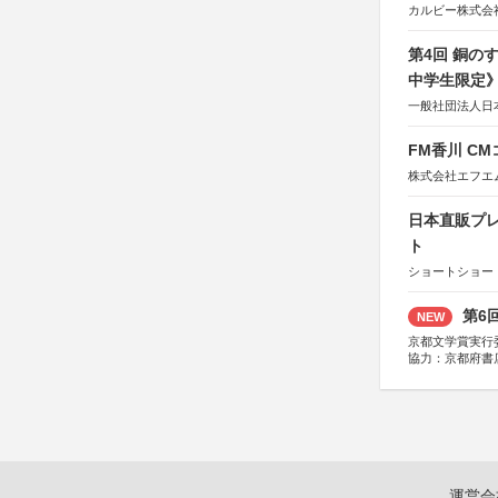
カルビー株式会
第4回 銅の
中学生限定
一般社団法人日
FM香川 C
株式会社エフエ
日本直販プレ
ト
ショートショート
第6
NEW
京都文学賞実行
協力：京都府書
社、集英社、小
研究所、双葉社
運営会