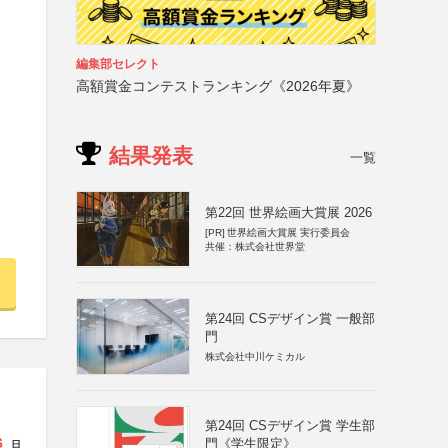
編集部セレクト
高額賞金コンテストランキング《2026年夏》
結果発表
一覧
第22回 世界絵画大賞展 2026
[PR]
世界絵画大賞展 実行委員会
共催：株式会社世界堂
第24回 CSデザイン賞 一般部
門
株式会社中川ケミカル
第24回 CSデザイン賞 学生部
6
門《学生限定》
日