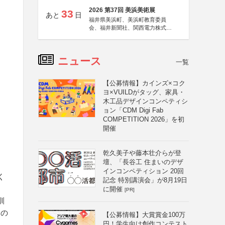
2026 第37回 美浜美術展
33
あと
日
福井県美浜町、美浜町教育委員
会、福井新聞社、関西電力株式会
社
ニュース
一覧
【公募情報】カインズ×コク
ヨ×VUILDがタッグ、家具・
木工品デザインコンペティシ
ョン「CDM Digi Fab
COMPETITION 2026」を初
開催
乾久美子や藤本壮介らが登
壇、「長谷工 住まいのデザ
インコンペティション 20回
く
記念 特別講演会」が8月19日
に開催
[PR]
訓
々の
【公募情報】大賞賞金100万
円！学生向け創作コンテスト