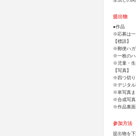
提出物
●作品
※応募は一
【標語】
※郵便ハガ
※一枚のハ
※児童・生
【写真】
※四つ切り
※デジタル
※単写真ま
※合成写真
※作品裏面
参加方法
提出物を下