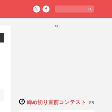
PR
ク
締め切り直前コンテスト
[PR]