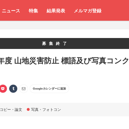
ニュース
特集
結果発表
メルマガ登録
募集終了
年度 山地災害防止 標語及び写真コン
Googleカレンダーに追加
コピー・論文
写真・フォトコン