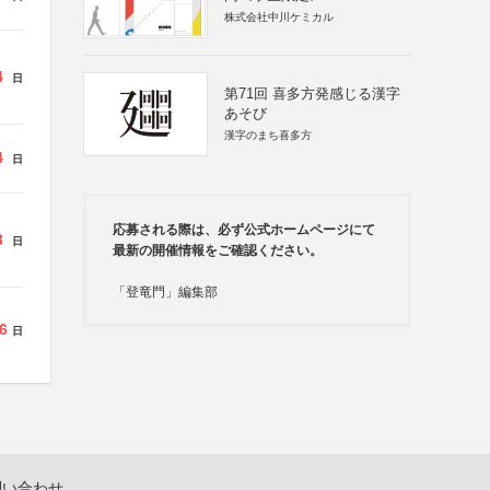
株式会社中川ケミカル
4
日
第71回 喜多方発感じる漢字
あそび
漢字のまち喜多方
4
日
応募される際は、必ず公式ホームページにて
3
日
最新の開催情報をご確認ください。
「登竜門」編集部
6
日
問い合わせ