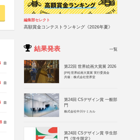
編集部セレクト
高額賞金コンテストランキング《2026年夏》
結果発表
一覧
4
日
第22回 世界絵画大賞展 2026
[PR]
世界絵画大賞展 実行委員会
共催：株式会社世界堂
4
日
第24回 CSデザイン賞 一般部
4
日
門
株式会社中川ケミカル
8
日
第24回 CSデザイン賞 学生部
門《学生限定》