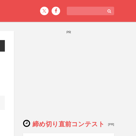
PR
締め切り直前コンテスト
[PR]