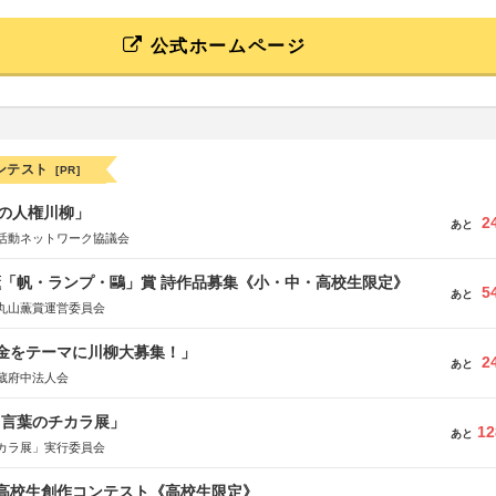
公式ホームページ
ンテスト
[PR]
の人権川柳」
2
あと
活動ネットワーク協議会
薫「帆・ランプ・鷗」賞 詩作品募集《小・中・高校生限定》
5
あと
丸山薫賞運営委員会
税金をテーマに川柳大募集！」
2
あと
蔵府中法人会
と言葉のチカラ展」
12
あと
カラ展」実行委員会
国高校生創作コンテスト《高校生限定》