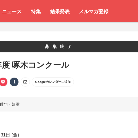
ニュース
特集
結果発表
メルマガ登録
募集終了
5年度 啄木コンクール
Googleカレンダーに追加
俳句・短歌
31日 (金)