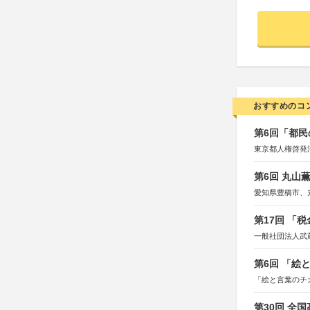
おすすめのコ
第6回「都民
東京都人権啓発
第6回 丸山
愛知県豊橋市、
第17回 「
一般社団法人武
第6回 「絵
「絵と言葉のチ
第30回 全