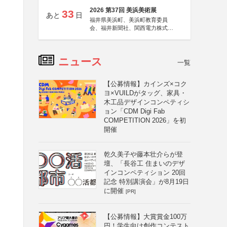
2026 第37回 美浜美術展
33
あと
日
福井県美浜町、美浜町教育委員
会、福井新聞社、関西電力株式会
社
ニュース
一覧
【公募情報】カインズ×コク
ヨ×VUILDがタッグ、家具・
木工品デザインコンペティシ
ョン「CDM Digi Fab
COMPETITION 2026」を初
開催
乾久美子や藤本壮介らが登
壇、「長谷工 住まいのデザ
インコンペティション 20回
記念 特別講演会」が8月19日
に開催
[PR]
【公募情報】大賞賞金100万
円！学生向け創作コンテスト