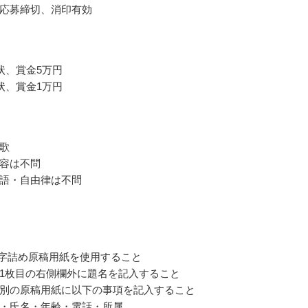
応募締切、消印有効
状、賞金5万円
状、賞金1万円
歌
容は不問
語・自由律は不問
00字詰め原稿用紙を使用すること
1枚目の右側欄外に題名を記入すること
別の原稿用紙に以下の事項を記入すること
・氏名・年齢・電話・所属