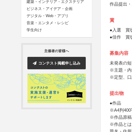
建築・インテリア・エクステリア
作品提出・
ビジネス・アイデア・企画
デジタル・Web・アプリ
賞
音楽・エンタメ・レシピ
●入選 賞
学生向け
●佳作 賞
主催者の皆様へ
募集内容
未発表の短
コンテスト掲載申し込み
※主題・内
※定型、口
提出物
●作品
※A4判4
※作品原稿
※作品とは
題名・住所