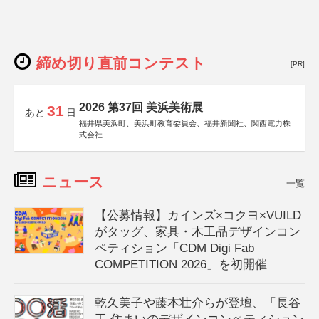
締め切り直前コンテスト
[PR]
2026 第37回 美浜美術展
31
あと
日
福井県美浜町、美浜町教育委員会、福井新聞社、関西電力株
式会社
ニュース
一覧
【公募情報】カインズ×コクヨ×VUILD
がタッグ、家具・木工品デザインコン
ペティション「CDM Digi Fab
COMPETITION 2026」を初開催
乾久美子や藤本壮介らが登壇、「長谷