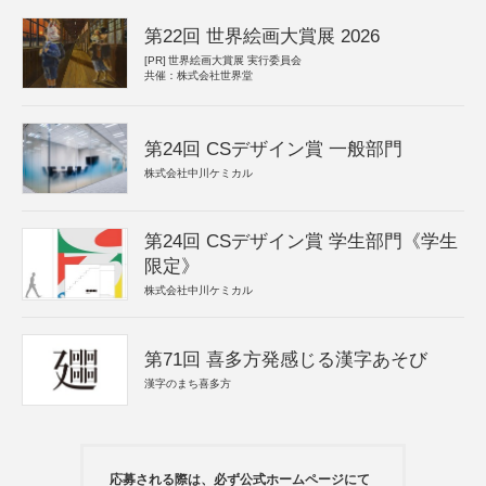
第22回 世界絵画大賞展 2026
[PR]
世界絵画大賞展 実行委員会
共催：株式会社世界堂
第24回 CSデザイン賞 一般部門
株式会社中川ケミカル
第24回 CSデザイン賞 学生部門《学生
限定》
株式会社中川ケミカル
第71回 喜多方発感じる漢字あそび
漢字のまち喜多方
応募される際は、必ず公式ホームページにて