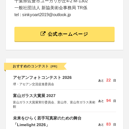
千葉県佐倉市ユーカリが丘4-2 M-1302
一般社団法人 新協美術会事務局 TR係
tel : sinkyoart2019@outlook.jp
公式ホームページ
おすすめのコンテスト
[PR]
アセアンフォトコンテスト 2026
22
あと
日
堺・アセアン交流促進委員会
富山ガラス大賞展 2027
94
あと
日
富山ガラス大賞展実行委員会、富山市、富山市ガラス美術
館
未来をひらく若手写真家のための舞台
83
「Limelight 2026」
あと
日