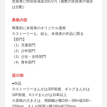
受賞者に特別育成金100万円（複数の受賞者の場合
は分配）
募集内容
商業的に未発表のオリジナル漫画
※ストーリーも、絵も、未発表の作品に限る
【部門】
（1）児童部門
（2）少年部門
（3）少女・女性部門
（4）青年部門
提出物
●作品
※ストーリーまんがは32P前後、ギャグまんがは
16P前後、4コマまんがは10本以上
※原稿の大きさは、用紙幅が横230～260×縦330～
370mm、まんが版面は横180×縦270mm