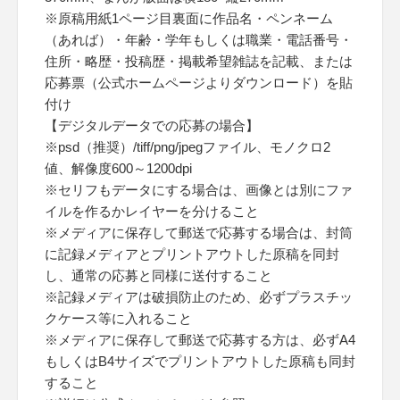
※原稿用紙1ページ目裏面に作品名・ペンネーム
（あれば）・年齢・学年もしくは職業・電話番号・
住所・略歴・投稿歴・掲載希望雑誌を記載、または
応募票（公式ホームページよりダウンロード）を貼
付け
【デジタルデータでの応募の場合】
※psd（推奨）/tiff/png/jpegファイル、モノクロ2
値、解像度600～1200dpi
※セリフもデータにする場合は、画像とは別にファ
イルを作るかレイヤーを分けること
※メディアに保存して郵送で応募する場合は、封筒
に記録メディアとプリントアウトした原稿を同封
し、通常の応募と同様に送付すること
※記録メディアは破損防止のため、必ずプラスチッ
クケース等に入れること
※メディアに保存して郵送で応募する方は、必ずA4
もしくはB4サイズでプリントアウトした原稿も同封
すること