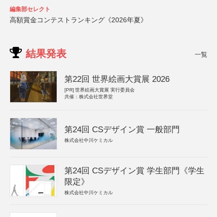
編集部セレクト
高額賞金コンテストランキング《2026年夏》
結果発表
一覧
第22回 世界絵画大賞展 2026
[PR]
世界絵画大賞展 実行委員会
共催：株式会社世界堂
第24回 CSデザイン賞 一般部門
株式会社中川ケミカル
第24回 CSデザイン賞 学生部門《学生
限定》
株式会社中川ケミカル