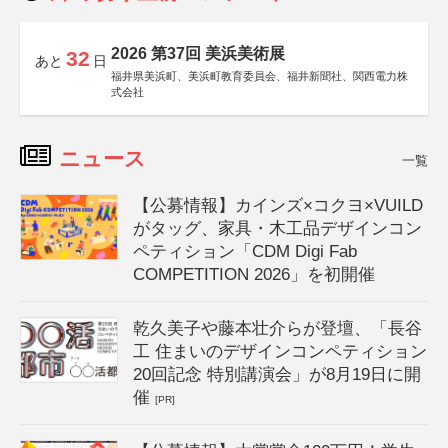
2026 第37回 美浜美術展
32
あと
日
福井県美浜町、美浜町教育委員会、福井新聞社、関西電力株
式会社
ニュース
一覧
【公募情報】カインズ×コクヨ×VUILD
がタッグ、家具・木工品デザインコン
ペティション「CDM Digi Fab
COMPETITION 2026」を初開催
乾久美子や藤本壮介らが登壇、「長谷
工 住まいのデザインコンペティション
20回記念 特別講演会」が8月19日に開
催
[PR]