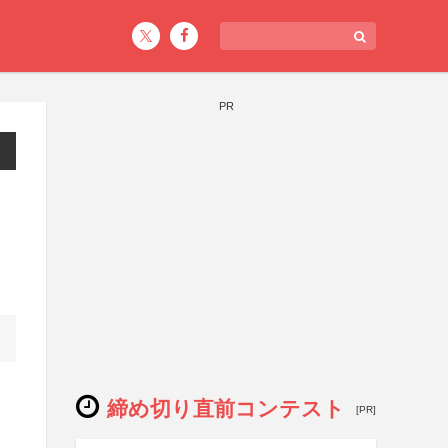
PR
締め切り直前コンテスト
[PR]