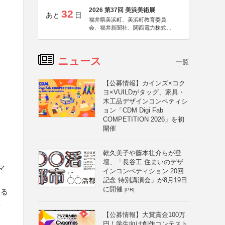
2026 第37回 美浜美術展
32
あと
日
福井県美浜町、美浜町教育委員
会、福井新聞社、関西電力株式会
社
ニュース
一覧
【公募情報】カインズ×コク
ヨ×VUILDがタッグ、家具・
木工品デザインコンペティシ
ョン「CDM Digi Fab
COMPETITION 2026」を初
開催
乾久美子や藤本壮介らが登
壇、「長谷工 住まいのデザ
マ
インコンペティション 20回
記念 特別講演会」が8月19日
に開催
[PR]
よる
真
【公募情報】大賞賞金100万
円！学生向け創作コンテスト