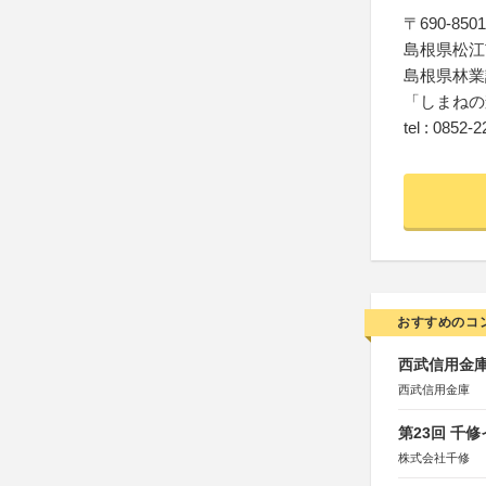
〒690-8501
島根県松江
島根県林業
「しまねの
tel : 0852-
おすすめのコ
西武信用金庫
西武信用金庫
第23回 千
株式会社千修