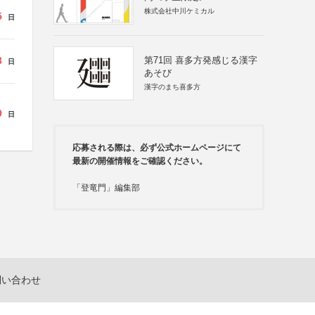
株式会社中川ケミカル
5
日
3
第71回 喜多方発感じる漢字
日
あそび
漢字のまち喜多方
9
日
応募される際は、必ず公式ホームページにて
最新の開催情報をご確認ください。
「登竜門」編集部
問い合わせ