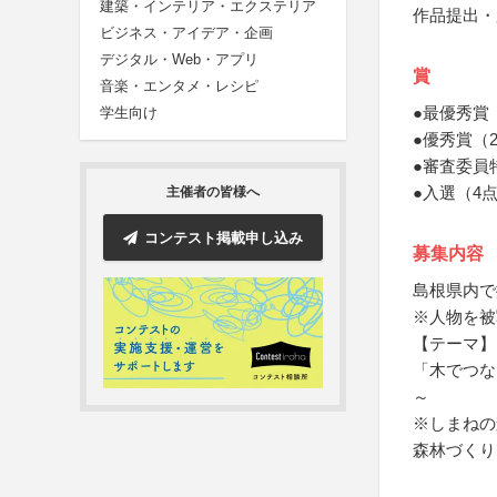
建築・インテリア・エクステリア
作品提出・
ビジネス・アイデア・企画
デジタル・Web・アプリ
賞
音楽・エンタメ・レシピ
●最優秀賞
学生向け
●優秀賞（
●審査委員
●入選（4
主催者の皆様へ
コンテスト掲載申し込み
募集内容
島根県内で
※人物を被
【テーマ】
「木でつな
～
※しまねの
森林づくり