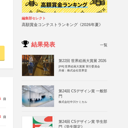
編集部セレクト
高額賞金コンテストランキング《2026年夏》
結果発表
一覧
第22回 世界絵画大賞展 2026
[PR]
世界絵画大賞展 実行委員会
共催：株式会社世界堂
第24回 CSデザイン賞 一般部
門
5
日
株式会社中川ケミカル
8
日
第24回 CSデザイン賞 学生部
門《学生限定》