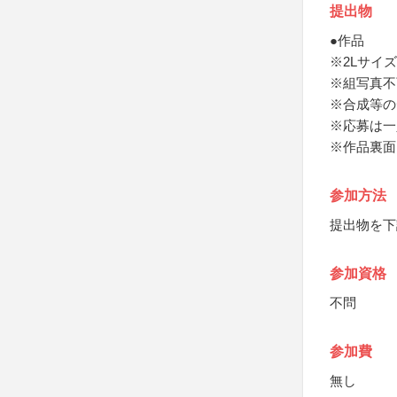
提出物
●作品
※2Lサイ
※組写真不
※合成等の
※応募は一
※作品裏面
参加方法
提出物を下
参加資格
不問
参加費
無し