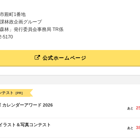
市殿町1番地
課林政企画グループ
森林」発行委員会事務局 TR係
22-5170
公式ホームページ
ンテスト
[PR]
 カレンダーアワード 2026
2
あと
修イラスト＆写真コンテスト
3
あと