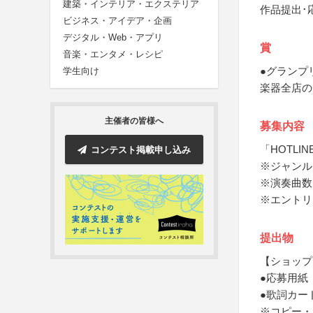
建築・インテリア・エクステリア
作品提出･
ビジネス・アイデア・企画
デジタル・Web・アプリ
賞
音楽・エンタメ・レシピ
●グランプ
学生向け
楽器全店の
主催者の皆様へ
募集内容
「HOTLIN
コンテスト掲載申し込み
※ジャンル
※演奏曲数
※エントリ
提出物
【ショップ
●応募用紙
●歌詞カー
※コピー・