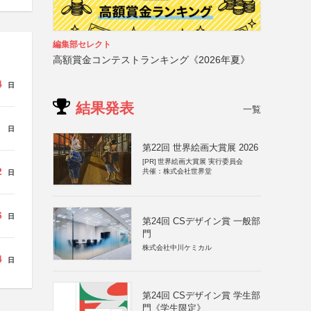
編集部セレクト
高額賞金コンテストランキング《2026年夏》
4
日
結果発表
一覧
日
第22回 世界絵画大賞展 2026
[PR]
世界絵画大賞展 実行委員会
2
共催：株式会社世界堂
日
6
日
第24回 CSデザイン賞 一般部
門
株式会社中川ケミカル
4
日
第24回 CSデザイン賞 学生部
門《学生限定》