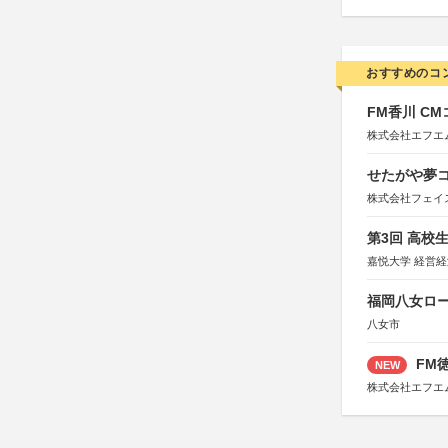
おすすめのコ
FM香川 C
株式会社エフエ
せたがや夢コ
株式会社フェイ
第3回 高校
嘉悦大学 経営
福岡八女ロ
八女市
FM徳
NEW
株式会社エフエ