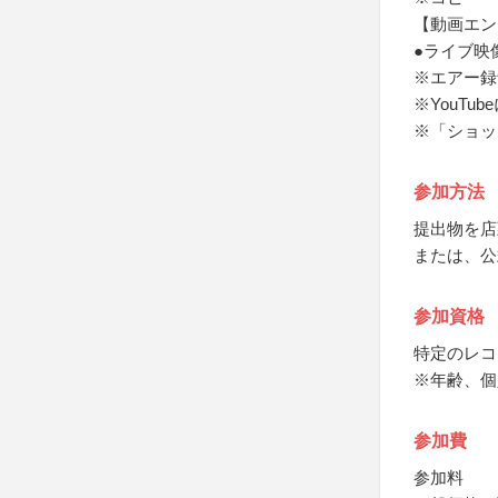
【動画エン
●ライブ映
※エアー録
※YouTu
※「ショッ
参加方法
提出物を店
または、公
参加資格
特定のレコ
※年齢、個
参加費
参加料