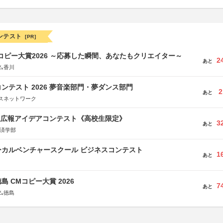
ンテスト
[PR]
Mコピー大賞2026 ～応募した瞬間、あなたもクリエイター～
2
あと
ム香川
ンテスト 2026 夢音楽部門・夢ダンス部門
2
あと
スネットワーク
生広報アイデアコンテスト《高校生限定》
3
あと
経済学部
ーカルベンチャースクール ビジネスコンテスト
1
あと
島 CMコピー大賞 2026
7
あと
ム徳島