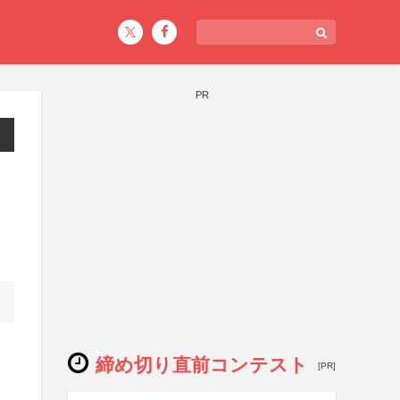
PR
締め切り直前コンテスト
[PR]