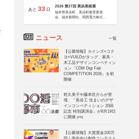
2026 第37回 美浜美術展
33
あと
日
福井県美浜町、美浜町教育委員
会、福井新聞社、関西電力株式会
社
村
ニュース
一覧
【公募情報】カインズ×コク
ヨ×VUILDがタッグ、家具・
木工品デザインコンペティシ
ョン「CDM Digi Fab
COMPETITION 2026」を初
開催
乾久美子や藤本壮介らが登
壇、「長谷工 住まいのデザ
インコンペティション 20回
記念 特別講演会」が8月19日
に開催
[PR]
【公募情報】大賞賞金100万
円！学生向け創作コンテスト