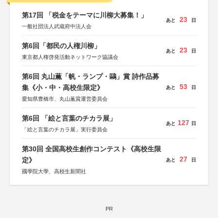
第17回 「税金をテーマに川柳大募集！」
23
あと
日
一般社団法人武蔵府中法人会
第6回「都民の人権川柳」
23
あと
日
東京都人権啓発活動ネットワーク協議会
第6回 丸山薫「帆・ランプ・鷗」賞 詩作品募
53
集《小・中・高校生限定》
あと
日
愛知県豊橋市、丸山薫賞運営委員会
第6回 「絵と言葉のチカラ展」
127
あと
日
「絵と言葉のチカラ展」実行委員会
第30回 全国高校生創作コンテスト《高校生限
27
定》
あと
日
國學院大學、高校生新聞社
PR