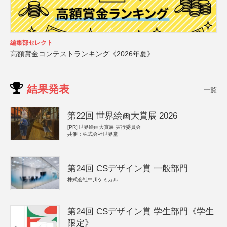
編集部セレクト
高額賞金コンテストランキング《2026年夏》
結果発表
一覧
第22回 世界絵画大賞展 2026
[PR]
世界絵画大賞展 実行委員会
共催：株式会社世界堂
第24回 CSデザイン賞 一般部門
株式会社中川ケミカル
第24回 CSデザイン賞 学生部門《学生
限定》