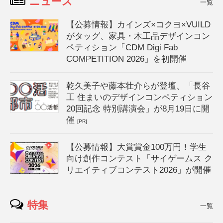
ニュース
一覧
【公募情報】カインズ×コクヨ×VUILD
がタッグ、家具・木工品デザインコン
ペティション「CDM Digi Fab
COMPETITION 2026」を初開催
乾久美子や藤本壮介らが登壇、「長谷
工 住まいのデザインコンペティション
20回記念 特別講演会」が8月19日に開
催
[PR]
【公募情報】大賞賞金100万円！学生
向け創作コンテスト「サイゲームス ク
リエイティブコンテスト2026」が開催
特集
一覧