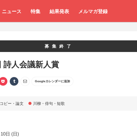
ニュース
特集
結果発表
メルマガ登録
募集終了
回 詩人会議新人賞
Googleカレンダーに追加
コピー・論文
川柳・俳句・短歌
10日 (日)