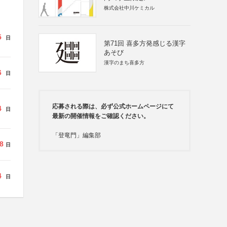
株式会社中川ケミカル
5
日
第71回 喜多方発感じる漢字
あそび
漢字のまち喜多方
6
日
応募される際は、必ず公式ホームページにて
4
日
最新の開催情報をご確認ください。
「登竜門」編集部
8
日
4
日