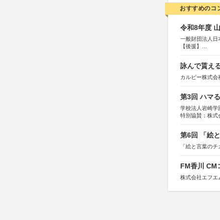
おすすめのコ
令和8年度 
一般財団法人日
【後援】
総務省消防庁、
詠んで貰える
カルビー株式会
第3回 ハマ
学校法人岩崎学
特別協賛：株式
第6回 「絵
「絵と言葉のチ
FM香川 C
株式会社エフエ