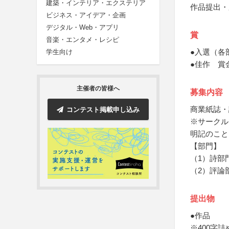
建築・インテリア・エクステリア
作品提出・
ビジネス・アイデア・企画
デジタル・Web・アプリ
賞
音楽・エンタメ・レシピ
●入選（各
学生向け
●佳作 賞
主催者の皆様へ
募集内容
商業紙誌・
コンテスト掲載申し込み
※サークル
明記のこと
【部門】
（1）詩部
（2）評論
提出物
●作品
※400字