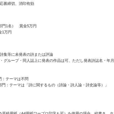
応募締切、消印有効
部門1名） 賞金5万円
金1万円
詩集等に未発表の詩または評論
・グループ・同人誌上に発表の作品は可、ただし発表詩誌名・年
門：テーマは不問
部門：テーマは「詩に関するもの（詩論・詩人論・詩史論等）」
詰め原稿用紙（A4用紙ワープロ印字も可）を使用の場合、縦書き、タ