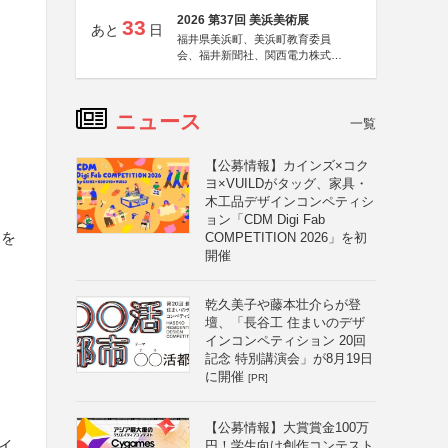
2026 第37回 美浜美術展
33
あと
日
福井県美浜町、美浜町教育委員
会、福井新聞社、関西電力株式会
社
ニュース
一覧
【公募情報】カインズ×コク
ヨ×VUILDがタッグ、家具・
木工品デザインコンペティシ
ョン「CDM Digi Fab
月を
COMPETITION 2026」を初
開催
乾久美子や藤本壮介らが登
壇、「長谷工 住まいのデザ
インコンペティション 20回
記念 特別講演会」が8月19日
に開催
[PR]
【公募情報】大賞賞金100万
イ
円！学生向け創作コンテスト