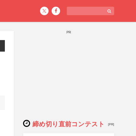
PR
締め切り直前コンテスト
[PR]