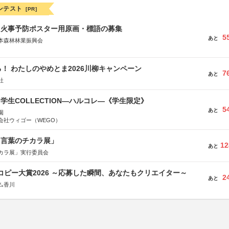
ンテスト
[PR]
山火事予防ポスター用原画・標語の募集
5
あと
本森林林業振興会
文部科学省、林野庁、全国森林組合連合会、森林火災対策協会
！ わたしのやめとま2026川柳キャンペーン
7
あと
社
る学生COLLECTION―ハルコレ―《学生限定》
5
あと
園
会社ウィゴー（WEGO）
と言葉のチカラ展」
12
あと
カラ展」実行委員会
Mコピー大賞2026 ～応募した瞬間、あなたもクリエイター～
2
あと
ム香川