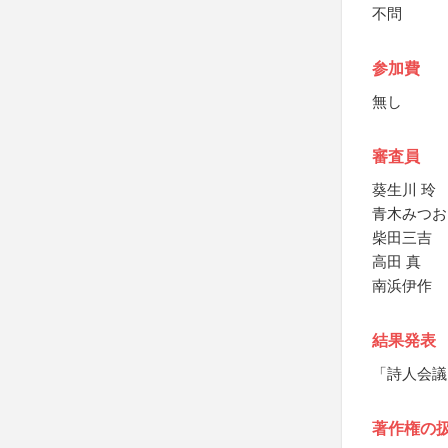
不問
参加費
無し
審査員
葵生川 玲
青木みつお
柴田三吉
高田 真
南浜伊作
結果発表
「詩人会議
著作権の