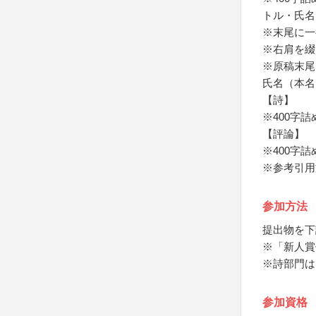
トル・氏名
※末尾に一
※右肩を綴
※原稿末尾
氏名（本名
【詩】
※400字
【評論】
※400字
※参考引用
参加方法
提出物を下
※「新人賞
※詩部門は
参加資格