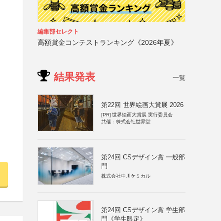
編集部セレクト
高額賞金コンテストランキング《2026年夏》
結果発表
一覧
第22回 世界絵画大賞展 2026
[PR]
世界絵画大賞展 実行委員会
共催：株式会社世界堂
第24回 CSデザイン賞 一般部
門
株式会社中川ケミカル
第24回 CSデザイン賞 学生部
門《学生限定》