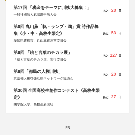
第17回 「税金をテーマに川柳大募集！」
23
あと
日
一般社団法人武蔵府中法人会
第6回 丸山薫「帆・ランプ・鷗」賞 詩作品募
53
集《小・中・高校生限定》
あと
日
愛知県豊橋市、丸山薫賞運営委員会
第6回 「絵と言葉のチカラ展」
127
あと
日
「絵と言葉のチカラ展」実行委員会
第6回「都民の人権川柳」
23
あと
日
東京都人権啓発活動ネットワーク協議会
第30回 全国高校生創作コンテスト《高校生限
27
定》
あと
日
國學院大學、高校生新聞社
PR