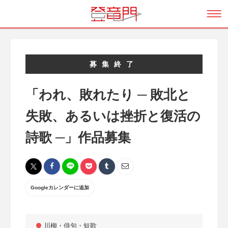
募集終了
「われ、敗れたり ─ 敗北と
失敗、あるいは挫折と復活の
詩歌 ─」作品募集
Googleカレンダーに追加
川柳・俳句・短歌