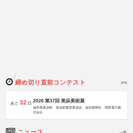
締め切り直前コンテスト
[PR]
2026 第37回 美浜美術展
32
あと
日
福井県美浜町、美浜町教育委員会、福井新聞社、関西電力株
式会社
ニュース
一覧