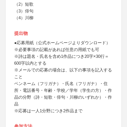
（2）短歌
（3）俳句
（4）川柳
提出物
●応募用紙（公式ホームページよりダウンロード）
※必要事項の記載があれば任意の用紙でも可
※詩は題名・氏名を含め1作品につき20字×30行＝
600字以内とする
※メールでの応募の場合は、以下の事項を記入する
こと
ペンネーム（フリガナ）・氏名（フリガナ）・住
所・電話番号・年齢・学校／学年（学生の方）・作
品の分野（詩・短歌・俳句・川柳のいずれか）・作
品
※応募は一人1分野につき2作品まで
参加方法