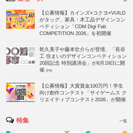
【公募情報】カインズ×コクヨ×VUILD
がタッグ、家具・木工品デザインコン
ペティション「CDM Digi Fab
COMPETITION 2026」を初開催
乾久美子や藤本壮介らが登壇、「長谷
工 住まいのデザインコンペティション
20回記念 特別講演会」が8月19日に開
催
[PR]
【公募情報】大賞賞金100万円！学生
向け創作コンテスト「サイゲームス ク
リエイティブコンテスト2026」が開催
特集
一覧