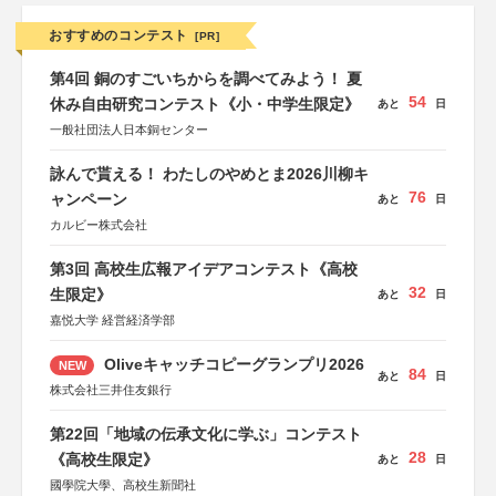
おすすめのコンテスト
[PR]
第4回 銅のすごいちからを調べてみよう！ 夏
54
休み自由研究コンテスト《小・中学生限定》
あと
日
一般社団法人日本銅センター
詠んで貰える！ わたしのやめとま2026川柳キ
76
ャンペーン
あと
日
カルビー株式会社
第3回 高校生広報アイデアコンテスト《高校
32
生限定》
あと
日
嘉悦大学 経営経済学部
Oliveキャッチコピーグランプリ2026
NEW
84
あと
日
株式会社三井住友銀行
第22回「地域の伝承文化に学ぶ」コンテスト
28
《高校生限定》
あと
日
國學院大學、高校生新聞社