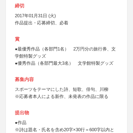
締切
2017年01月31日 (火)
作品提出・応募締切、必着
賞
●最優秀作品（各部門1名） 2万円分の旅行券、文
学館特製グッズ
●優秀作品（各部門最大3名） 文学館特製グッズ
募集内容
スポーツをテーマにした詩、短歌、俳句、川柳
※応募者本人による新作、未発表の作品に限る
提出物
●作品
※詩は題名・氏名を含め20字×30行＝600字以内と