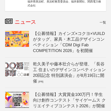
福井県美浜町、美浜町教育委員会、福井新聞社、関西電力株
式会社
ニュース
一覧
【公募情報】カインズ×コクヨ×VUILD
がタッグ、家具・木工品デザインコン
ペティション「CDM Digi Fab
COMPETITION 2026」を初開催
乾久美子や藤本壮介らが登壇、「長谷
工 住まいのデザインコンペティション
20回記念 特別講演会」が8月19日に開
催
[PR]
【公募情報】大賞賞金100万円！学生
向け創作コンテスト「サイゲームス ク
リエイティブコンテスト2026」が開催