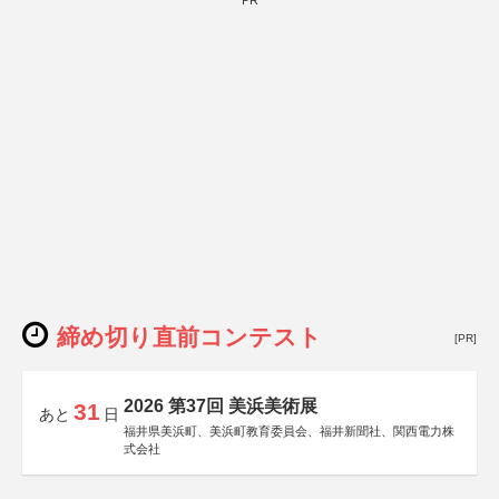
PR
締め切り直前コンテスト
[PR]
2026 第37回 美浜美術展
31
あと
日
福井県美浜町、美浜町教育委員会、福井新聞社、関西電力株
式会社