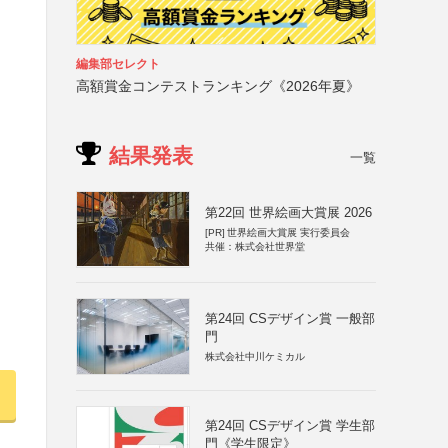
編集部セレクト
高額賞金コンテストランキング《2026年夏》
結果発表
一覧
第22回 世界絵画大賞展 2026
[PR]
世界絵画大賞展 実行委員会
共催：株式会社世界堂
第24回 CSデザイン賞 一般部
門
株式会社中川ケミカル
第24回 CSデザイン賞 学生部
門《学生限定》