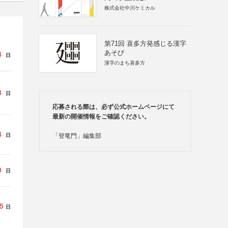
株式会社中川ケミカル
第71回 喜多方発感じる漢字
あそび
4
日
漢字のまち喜多方
3
日
応募される際は、必ず公式ホームページにて
最新の開催情報をご確認ください。
4
日
「登竜門」編集部
0
日
5
日