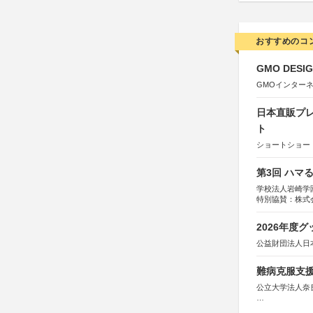
おすすめのコ
GMO DESIG
GMOインター
日本直販プレ
ト
ショートショート
第3回 ハマ
学校法人岩崎学
特別協賛：株式
2026年度
公益財団法人日
難病克服支援
公立大学法人奈
協力：読売新聞