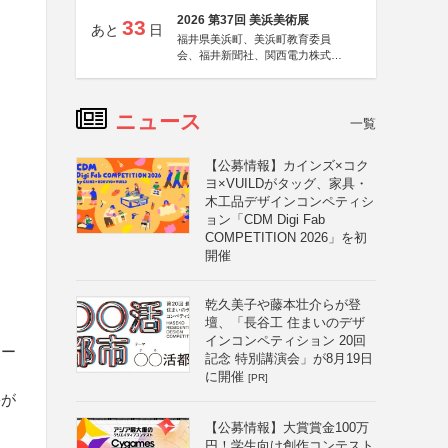
2026 第37回 美浜美術展
33
あと
日
福井県美浜町、美浜町教育委員
会、福井新聞社、関西電力株式会
社
ニュース
一覧
【公募情報】カインズ×コク
ヨ×VUILDがタッグ、家具・
木工品デザインコンペティシ
ョン「CDM Digi Fab
COMPETITION 2026」を初
開催
乾久美子や藤本壮介らが登
壇、「長谷工 住まいのデザ
インコンペティション 20回
ホー
記念 特別講演会」が8月19日
に開催
[PR]
害が
【公募情報】大賞賞金100万
円！学生向け創作コンテスト