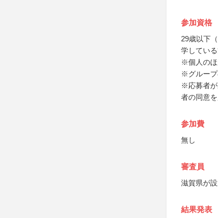
参加資格
29歳以下
学している
※個人のほ
※グループ
※応募者が
者の同意を
参加費
無し
審査員
滋賀県が設
結果発表