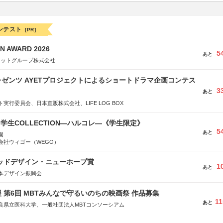
ンテスト
[PR]
N AWARD 2026
5
あと
ネットグループ株式会社
ゼンツ AYETプロジェクトによるショートドラマ企画コンテス
3
あと
実行委員会、日本直販株式会社、LIFE LOG BOX
る学生COLLECTION―ハルコレ―《学生限定》
5
あと
園
会社ウィゴー（WEGO）
グッドデザイン・ニューホープ賞
1
あと
本デザイン振興会
 第6回 MBTみんなで守るいのちの映画祭 作品募集
11
あと
良県立医科大学、一般社団法人MBTコンソーシアム
社