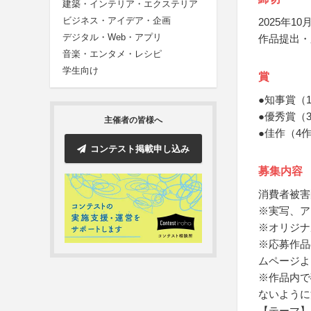
建築・インテリア・エクステリア
ビジネス・アイデア・企画
2025年10月
デジタル・Web・アプリ
作品提出・
音楽・エンタメ・レシピ
学生向け
賞
●知事賞（
●優秀賞（
主催者の皆様へ
●佳作（4
コンテスト掲載申し込み
募集内容
消費者被害
※実写、ア
※オリジナ
※応募作品
ムページよ
※作品内で
ないように
【テーマ】