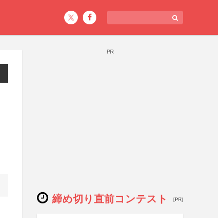
PR
締め切り直前コンテスト
[PR]