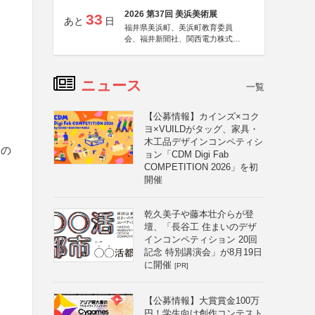
2026 第37回 美浜美術展
33
あと
日
福井県美浜町、美浜町教育委員
会、福井新聞社、関西電力株式会
社
ニュース
一覧
【公募情報】カインズ×コク
ヨ×VUILDがタッグ、家具・
木工品デザインコンペティシ
間の
ョン「CDM Digi Fab
COMPETITION 2026」を初
開催
乾久美子や藤本壮介らが登
壇、「長谷工 住まいのデザ
インコンペティション 20回
記念 特別講演会」が8月19日
に開催
[PR]
【公募情報】大賞賞金100万
円！学生向け創作コンテスト