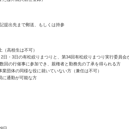
記提出先まで郵送、もしくは持参
以上（高校生は不可）
年6月2日・3日の有松絞りまつりと、第34回有松絞りまつり実行委員会
数回の行催事に参加でき、親権者と勤務先の了承を得られる方
事業団体の同様な役に就いていない方（兼任は不可）
易に通勤が可能な方
28日