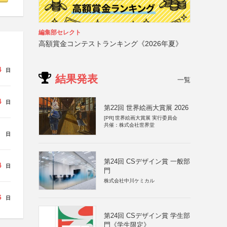
編集部セレクト
高額賞金コンテストランキング《2026年夏》
4
日
結果発表
一覧
4
日
第22回 世界絵画大賞展 2026
[PR]
世界絵画大賞展 実行委員会
共催：株式会社世界堂
日
第24回 CSデザイン賞 一般部
4
日
門
株式会社中川ケミカル
6
日
第24回 CSデザイン賞 学生部
門《学生限定》