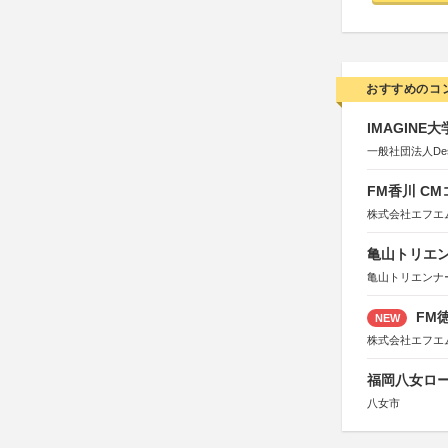
おすすめのコ
IMAGINE
一般社団法人Design 
FM香川 C
株式会社エフエ
亀山トリエンナ
亀山トリエンナ
FM徳
NEW
株式会社エフエ
福岡八女ロ
八女市