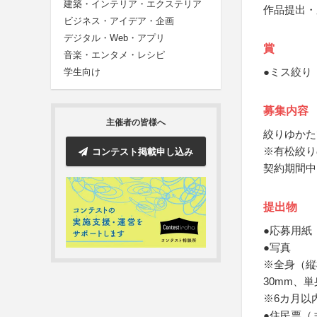
建築・インテリア・エクステリア
作品提出・
ビジネス・アイデア・企画
デジタル・Web・アプリ
賞
音楽・エンタメ・レシピ
●ミス絞り
学生向け
募集内容
主催者の皆様へ
絞りゆかた
※有松絞りの
コンテスト掲載申し込み
契約期間中
提出物
●応募用紙
●写真
※全身（縦
30mm、
※6カ月以
●住民票（