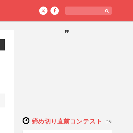
PR
締め切り直前コンテスト
[PR]