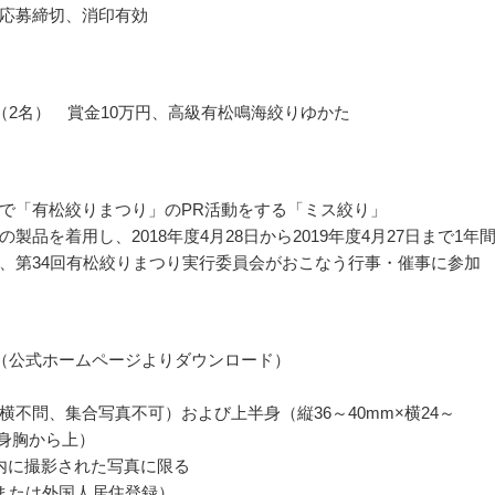
応募締切、消印有効
（2名） 賞金10万円、高級有松鳴海絞りゆかた
で「有松絞りまつり」のPR活動をする「ミス絞り」
製品を着用し、2018年度4月28日から2019年度4月27日まで1年
、第34回有松絞りまつり実行委員会がおこなう行事・催事に参加
（公式ホームページよりダウンロード）
横不問、集合写真不可）および上半身（縦36～40mm×横24～
単身胸から上）
内に撮影された写真に限る
または外国人居住登録）