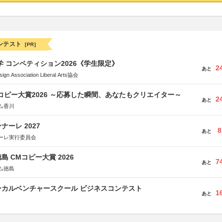
ンテスト
[PR]
大学 コンペティション2026《学生限定》
2
あと
Association Liberal Arts協会
Mコピー大賞2026 ～応募した瞬間、あなたもクリエイター～
2
あと
ム香川
ーレ 2027
8
あと
ーレ実行委員会
島 CMコピー大賞 2026
7
あと
ム徳島
ーカルベンチャースクール ビジネスコンテスト
1
あと