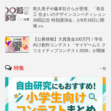
乾久美子や藤本壮介らが登壇、「長谷
工 住まいのデザインコンペティション
20回記念 特別講演会」が8月19日に開
催
[PR]
【公募情報】大賞賞金100万円！学生
向け創作コンテスト「サイゲームス ク
リエイティブコンテスト2026」が開催
特集
一覧