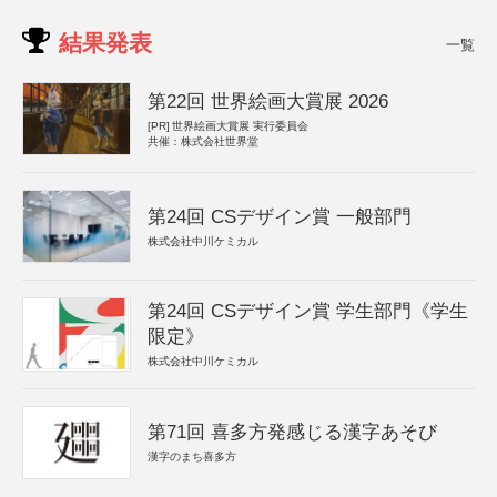
結果発表
一覧
第22回 世界絵画大賞展 2026
[PR]
世界絵画大賞展 実行委員会
共催：株式会社世界堂
第24回 CSデザイン賞 一般部門
株式会社中川ケミカル
第24回 CSデザイン賞 学生部門《学生
限定》
株式会社中川ケミカル
第71回 喜多方発感じる漢字あそび
漢字のまち喜多方