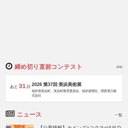
締め切り直前コンテスト
[PR]
2026 第37回 美浜美術展
31
あと
日
福井県美浜町、美浜町教育委員会、福井新聞社、関西電力株
式会社
ニュース
一覧
【公募情報】カインズ×コクヨ×VUILD