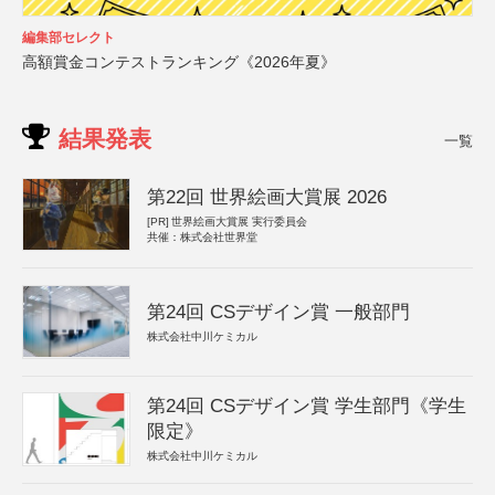
編集部セレクト
高額賞金コンテストランキング《2026年夏》
結果発表
一覧
第22回 世界絵画大賞展 2026
[PR]
世界絵画大賞展 実行委員会
共催：株式会社世界堂
第24回 CSデザイン賞 一般部門
株式会社中川ケミカル
第24回 CSデザイン賞 学生部門《学生
限定》
株式会社中川ケミカル