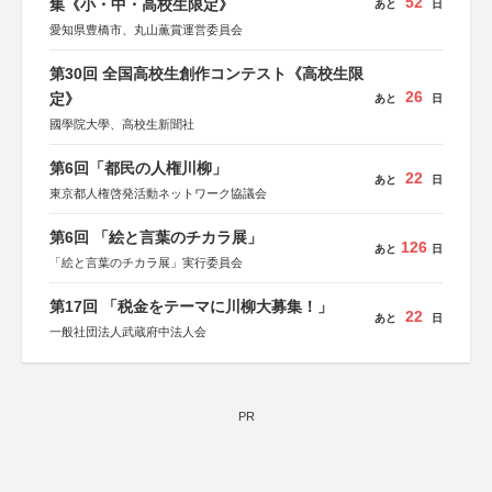
52
集《小・中・高校生限定》
あと
日
愛知県豊橋市、丸山薫賞運営委員会
第30回 全国高校生創作コンテスト《高校生限
26
定》
あと
日
國學院大學、高校生新聞社
第6回「都民の人権川柳」
22
あと
日
東京都人権啓発活動ネットワーク協議会
第6回 「絵と言葉のチカラ展」
126
あと
日
「絵と言葉のチカラ展」実行委員会
第17回 「税金をテーマに川柳大募集！」
22
あと
日
一般社団法人武蔵府中法人会
PR