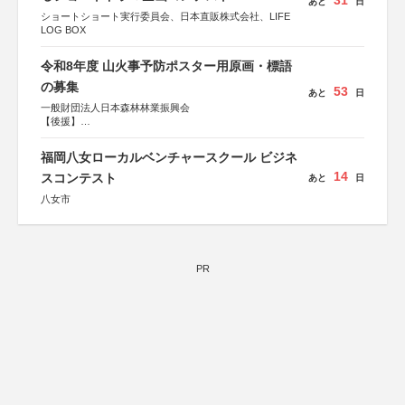
31
あと
日
ショートショート実行委員会、日本直販株式会社、LIFE
LOG BOX
令和8年度 山火事予防ポスター用原画・標語
の募集
53
あと
日
一般財団法人日本森林林業振興会
【後援】
総務省消防庁、文部科学省、林野庁、全国森林組合連合
会、森林火災対策協会
福岡八女ローカルベンチャースクール ビジネ
14
スコンテスト
あと
日
八女市
PR