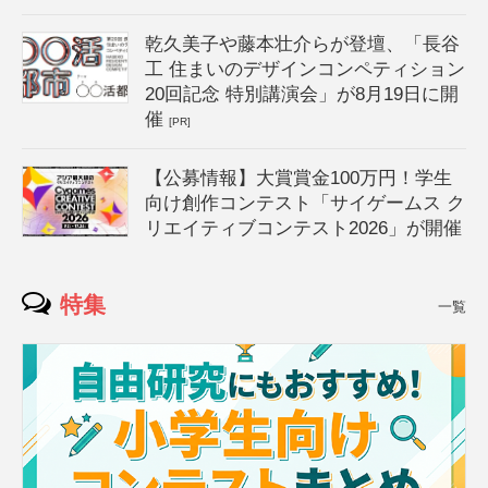
乾久美子や藤本壮介らが登壇、「長谷
工 住まいのデザインコンペティション
20回記念 特別講演会」が8月19日に開
催
[PR]
【公募情報】大賞賞金100万円！学生
向け創作コンテスト「サイゲームス ク
リエイティブコンテスト2026」が開催
特集
一覧