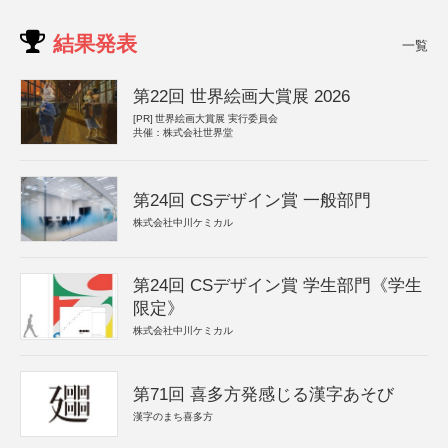
結果発表
一覧
第22回 世界絵画大賞展 2026
[PR]
世界絵画大賞展 実行委員会
共催：株式会社世界堂
第24回 CSデザイン賞 一般部門
株式会社中川ケミカル
第24回 CSデザイン賞 学生部門《学生
限定》
株式会社中川ケミカル
第71回 喜多方発感じる漢字あそび
漢字のまち喜多方