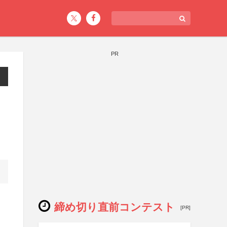
PR
締め切り直前コンテスト
[PR]