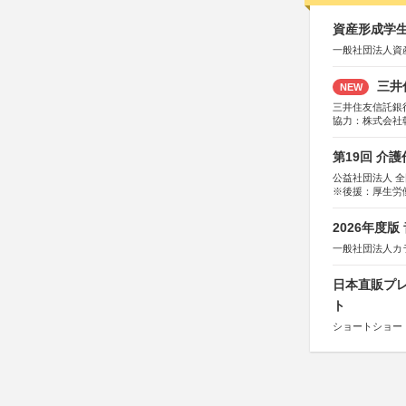
資産形成学生
一般社団法人資
三井
NEW
三井住友信託銀
協力：株式会社
後援：日本郵便
第19回 介
公益社団法人 
※後援：厚生労
2026年度
一般社団法人カ
日本直販プレ
ト
ショートショート