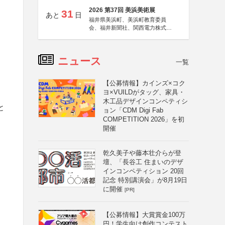
2026 第37回 美浜美術展
31
あと
日
福井県美浜町、美浜町教育委員
会、福井新聞社、関西電力株式会
社
ニュース
一覧
【公募情報】カインズ×コク
ヨ×VUILDがタッグ、家具・
木工品デザインコンペティシ
と
ョン「CDM Digi Fab
COMPETITION 2026」を初
開催
乾久美子や藤本壮介らが登
壇、「長谷工 住まいのデザ
インコンペティション 20回
記念 特別講演会」が8月19日
に開催
[PR]
【公募情報】大賞賞金100万
円！学生向け創作コンテスト