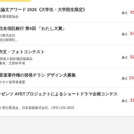
論文アワード 2026《大学生・大学院生限定》
4
あと
産運用業協会
住友信託銀行 第4回 「わたし大賞」
5
あと
行株式会社
朝日新聞社
株式会社
護作文・フォトコンテスト
5
あと
全国老人福祉施設協議会
働省、文部科学省
版 音楽著作権の啓発チラシ デザイン大募集
15
あと
ラオケ使用者連盟
ゼンツ AYETプロジェクトによるショートドラマ企画コンテス
3
あと
実行委員会、日本直販株式会社、LIFE LOG BOX