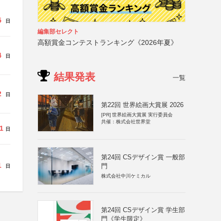
5
日
編集部セレクト
高額賞金コンテストランキング《2026年夏》
4
日
結果発表
一覧
2
日
第22回 世界絵画大賞展 2026
[PR]
世界絵画大賞展 実行委員会
共催：株式会社世界堂
1
日
第24回 CSデザイン賞 一般部
1
門
日
株式会社中川ケミカル
第24回 CSデザイン賞 学生部
門《学生限定》