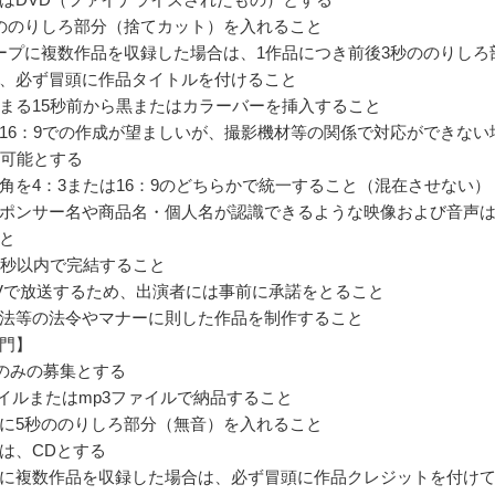
ののりしろ部分（捨てカット）を入れること
ープに複数作品を収録した場合は、1作品につき前後3秒ののりしろ
、必ず冒頭に作品タイトルを付けること
まる15秒前から黒またはカラーバーを挿入すること
16：9での作成が望ましいが、撮影機材等の関係で対応ができない
も可能とする
角を4：3または16：9のどちらかで統一すること（混在させない）
ポンサー名や商品名・個人名が認識できるような映像および音声
と
4秒以内で完結すること
Vで放送するため、出演者には事前に承諾をとること
法等の法令やマナーに則した作品を制作すること
門】
Mのみの募集とする
ァイルまたはmp3ファイルで納品すること
に5秒ののりしろ部分（無音）を入れること
は、CDとする
Dに複数作品を収録した場合は、必ず冒頭に作品クレジットを付け