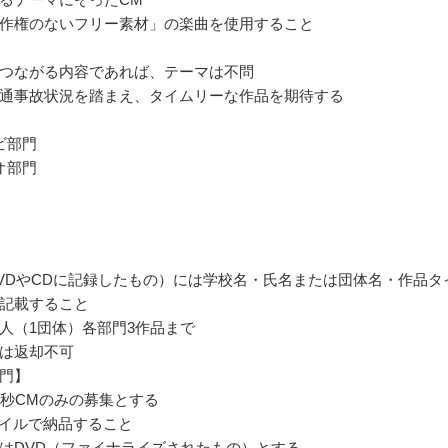
作権のないフリー素材」の楽曲を使用すること
つながる内容であれば、テーマは不問
通事故状況を踏まえ、タイムリーな作品を期待する
ビ部門
オ部門
VDやCDに記録したもの）には学校名・氏名または団体名・作品タ
記載すること
人（1団体）各部門3作品まで
は返却不可
門】
5秒CMのみの募集とする
ァイルで納品すること
はDVD（ファイナライズされたもの）とする