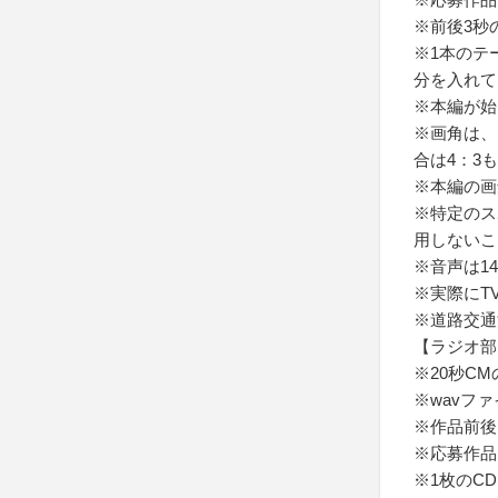
※前後3秒
※1本のテ
分を入れて
※本編が始
※画角は、
合は4：3
※本編の画
※特定のス
用しないこ
※音声は1
※実際にT
※道路交通
【ラジオ部
※20秒C
※wavフ
※作品前後
※応募作品
※1枚のC