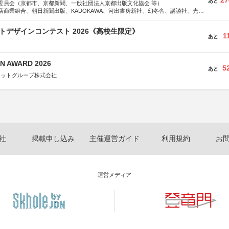
27
あと
委員会（京都市、京都新聞、一般社団法人京都出版文化協会 等）
体連合会
店商業組合、朝日新聞出版、KADOKAWA、河出書房新社、幻冬舎、講談社、光文
合会
学館、祥伝社、新潮社、淡交社、ちいさいミシマ社、徳間書店、早川書房、PHP
おこし”フェア」実行委員会
、文藝春秋、ポプラ社、毎日新聞出版
クトデザインコンテスト 2026《高校生限定》
研究都市推進機構
1
あと
体連絡協議会
N AWARD 2026
5
あと
ネットグループ株式会社
社
掲載申し込み
主催運営ガイド
利用規約
お
運営メディア