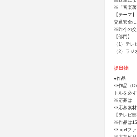
※「音楽著
【テーマ】
交通安全に
※昨今の交
【部門】
（1）テレ
（2）ラジ
提出物
●作品
※作品（D
トルを必ず
※応募は一
※応募素材
【テレビ部
※作品は1
※mp4フ
※応募作品