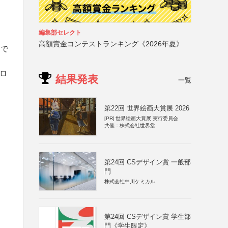
編集部セレクト
高額賞金コンテストランキング《2026年夏》
まで
ロ
結果発表
一覧
第22回 世界絵画大賞展 2026
[PR]
世界絵画大賞展 実行委員会
共催：株式会社世界堂
第24回 CSデザイン賞 一般部
門
株式会社中川ケミカル
第24回 CSデザイン賞 学生部
門《学生限定》