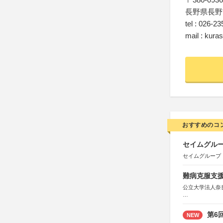
長野県長野
tel : 026-2
mail : kura
おすすめのコ
セイムグルー
セイムグループ
難病克服支援
公立大学法人奈
協力：読売新聞
後援：厚生労働
第6
NEW
文部科学