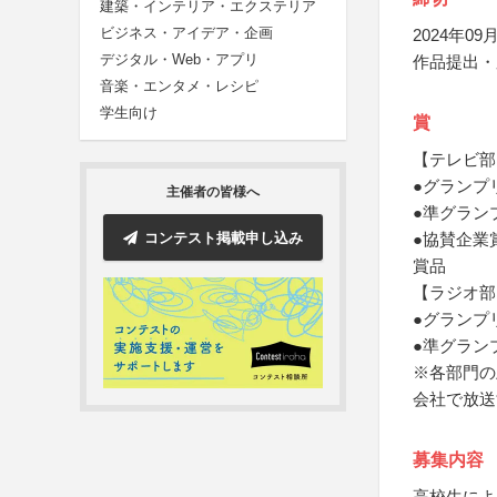
建築・インテリア・エクステリア
ビジネス・アイデア・企画
2024年09月
デジタル・Web・アプリ
作品提出・
音楽・エンタメ・レシピ
学生向け
賞
【テレビ部
●グランプ
主催者の皆様へ
●準グラン
コンテスト掲載申し込み
●協賛企業
賞品
【ラジオ部
●グランプ
●準グラン
※各部門の
会社で放送
募集内容
高校生によ