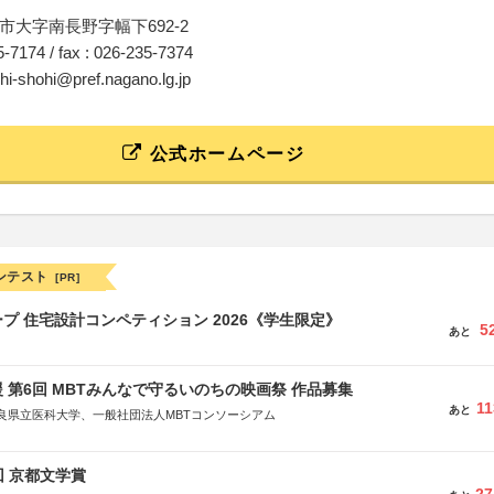
市大字南長野字幅下692-2
35-7174 / fax : 026-235-7374
shi-shohi@pref.nagano.lg.jp
公式ホームページ
ンテスト
[PR]
プ 住宅設計コンペティション 2026《学生限定》
5
あと
 第6回 MBTみんなで守るいのちの映画祭 作品募集
11
あと
良県立医科大学、一般社団法人MBTコンソーシアム
社
省
回 京都文学賞
省