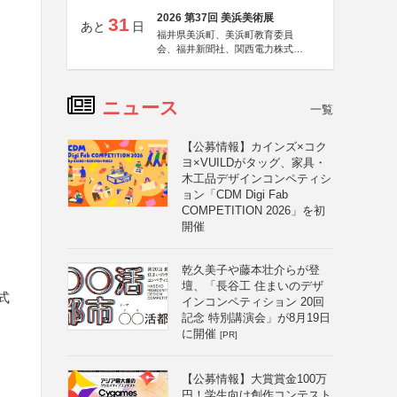
2026 第37回 美浜美術展
31
あと
日
福井県美浜町、美浜町教育委員
会、福井新聞社、関西電力株式会
社
ニュース
一覧
【公募情報】カインズ×コク
ヨ×VUILDがタッグ、家具・
木工品デザインコンペティシ
）
ョン「CDM Digi Fab
COMPETITION 2026」を初
開催
乾久美子や藤本壮介らが登
壇、「長谷工 住まいのデザ
式
インコンペティション 20回
記念 特別講演会」が8月19日
に開催
[PR]
【公募情報】大賞賞金100万
円！学生向け創作コンテスト