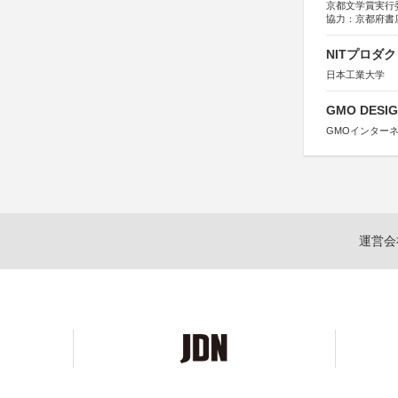
奈良県
京都文学賞実行
日本経済団
協力：京都府書
関西経済連
社、集英社、小
「“よい仕事
研究所、双葉社
NITプロダ
関西文化学術
東京難病団
日本工業大学
GMO DESIG
GMOインター
運営会