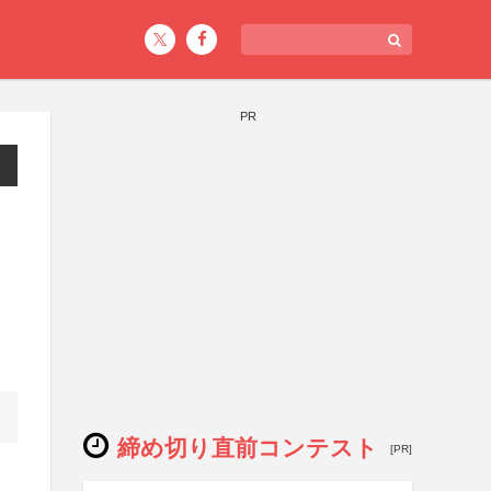
PR
締め切り直前コンテスト
[PR]