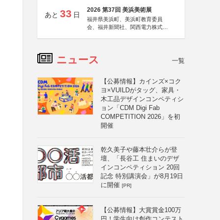
2026 第37回 美浜美術展
33
あと
日
福井県美浜町、美浜町教育委員
会、福井新聞社、関西電力株式会
社
ニュース
一覧
【公募情報】カインズ×コク
ヨ×VUILDがタッグ、家具・
木工品デザインコンペティシ
ョン「CDM Digi Fab
COMPETITION 2026」を初
開催
乾久美子や藤本壮介らが登
壇、「長谷工 住まいのデザ
インコンペティション 20回
記念 特別講演会」が8月19日
に開催
[PR]
【公募情報】大賞賞金100万
円！学生向け創作コンテスト