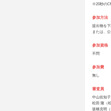
※20秒の
参加方法
提出物を下
または、公
参加資格
不問
参加費
無し
審査員
中山佐知子
松田 隆（
坂橋克明（