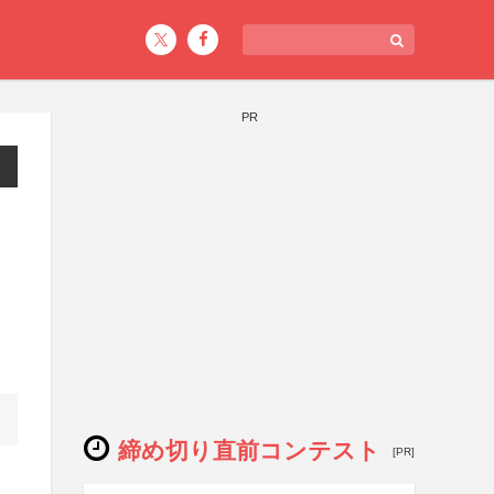
PR
締め切り直前コンテスト
[PR]