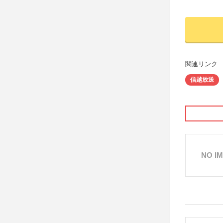
関連リンク
信越放送
NO I