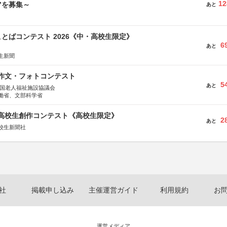
12
”を募集～
あと
とばコンテスト 2026《中・高校生限定》
6
あと
生新聞
護作文・フォトコンテスト
5
あと
全国老人福祉施設協議会
働省、文部科学省
国高校生創作コンテスト《高校生限定》
2
あと
校生新聞社
社
掲載申し込み
主催運営ガイド
利用規約
お
運営メディア