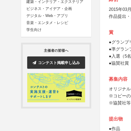
建築・インテリア・エクステリア
ビジネス・アイデア・企画
2015年03月
デジタル・Web・アプリ
作品提出・
音楽・エンタメ・レシピ
学生向け
賞
●グランプ
●準グラン
主催者の皆様へ
●入選（5
コンテスト掲載申し込み
●協賛社賞
募集内容
オリジナル
※コピーの
※協賛社等
提出物
●作品