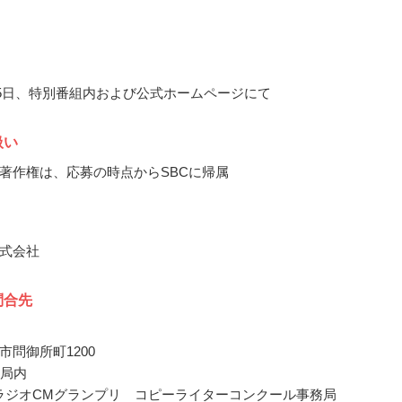
4月5日、特別番組内および公式ホームページにて
扱い
著作権は、応募の時点からSBCに帰属
式会社
問合先
市問御所町1200
オ局内
SBCラジオCMグランプリ コピーライターコンクール事務局