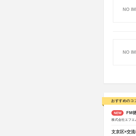
NO I
NO I
おすすめのコ
FM徳
NEW
株式会社エフエ
文京区×交