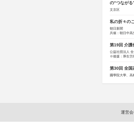
の“つながる
文京区
私の折々のこ
朝日新聞
共催：朝日中高
第19回 介
公益社団法人 
※後援：厚生労
第30回 全
國學院大學、高
運営会