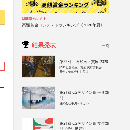
編集部セレクト
高額賞金コンテストランキング《2026年夏》
結果発表
一覧
第22回 世界絵画大賞展 2026
[PR]
世界絵画大賞展 実行委員会
共催：株式会社世界堂
ー
第24回 CSデザイン賞 一般部
門
株式会社中川ケミカル
第24回 CSデザイン賞 学生部
門《学生限定》