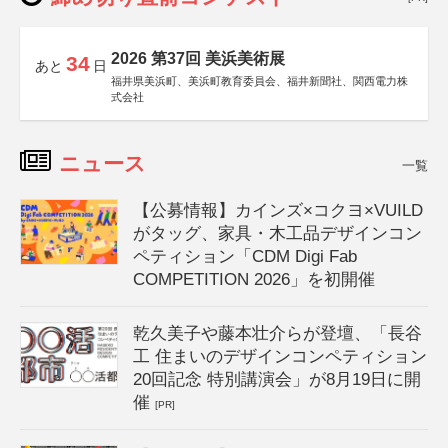
2026 第37回 美浜美術展
34
あと
日
福井県美浜町、美浜町教育委員会、福井新聞社、関西電力株
式会社
ニュース
一覧
【公募情報】カインズ×コクヨ×VUILD
がタッグ、家具・木工品デザインコン
ペティション「CDM Digi Fab
COMPETITION 2026」を初開催
乾久美子や藤本壮介らが登壇、「長谷
工 住まいのデザインコンペティション
20回記念 特別講演会」が8月19日に開
催
[PR]