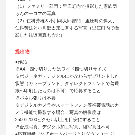
（1）ファミリー部門：里庄町内で撮影した家族団
らんの一コマの写真
（2）仁科芳雄＆小川郷太郎部門：里庄町の偉人、
仁科芳雄と小川郷太郎に関する写真（里庄町内で撮
影した鉄道写真も含む）
提出物
●作品
※A4、四つ切りまたはワイド四つ切りサイズ
※ポジ・ネガ・デジタルにかかわらずプリントした
状態（カラープリント、ダイレクトプリントで普通
紙へ印刷したものは不可）で応募すること
※パネル張りは不要
※デジタルカメラやスマートフォン等携帯電話のカ
メラ機能で撮影する場合、写真の解像度は
2500×2000ピクセル以上を目安にすること
※合成写真、デジタル加工写真、組写真は不可
●応募用紙（公式ホームページよりダウンロード）