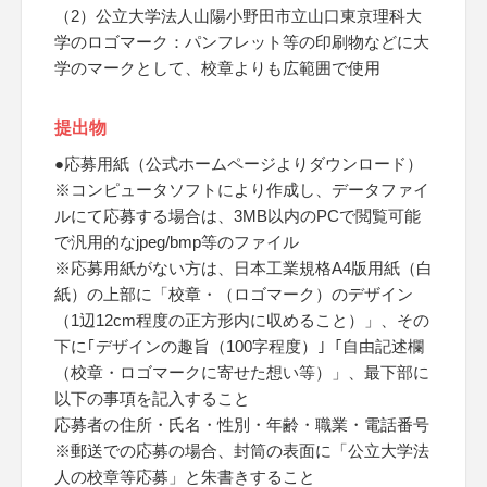
（2）公立大学法人山陽小野田市立山口東京理科大
学のロゴマーク：パンフレット等の印刷物などに大
学のマークとして、校章よりも広範囲で使用
提出物
●応募用紙（公式ホームページよりダウンロード）
※コンピュータソフトにより作成し、データファイ
ルにて応募する場合は、3MB以内のPCで閲覧可能
で汎用的なjpeg/bmp等のファイル
※応募用紙がない方は、日本工業規格A4版用紙（白
紙）の上部に「校章・（ロゴマーク）のデザイン
（1辺12cm程度の正方形内に収めること）」、その
下に｢デザインの趣旨（100字程度）｣「自由記述欄
（校章・ロゴマークに寄せた想い等）」、最下部に
以下の事項を記入すること
応募者の住所・氏名・性別・年齢・職業・電話番号
※郵送での応募の場合、封筒の表面に「公立大学法
人の校章等応募」と朱書きすること