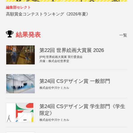
編集部セレクト
高額賞金コンテストランキング《2026年夏》
結果発表
一覧
第22回 世界絵画大賞展 2026
[PR]
世界絵画大賞展 実行委員会
共催：株式会社世界堂
第24回 CSデザイン賞 一般部門
株式会社中川ケミカル
第24回 CSデザイン賞 学生部門《学生
限定》
株式会社中川ケミカル