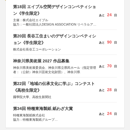
第18回 エイブル空間デザインコンペティショ
ン《学生限定》
24
あと
日
主催：株式会社エイブル
協力：一般社団法人DESIGN ASSOCIATION リベラルアー
ツ協会
運営：TOKYO COMPANY株式会社
第20回 長谷工住まいのデザインコンペティシ
90
ョン《学生限定》
あと
日
株式会社長谷工コーポレーション
神奈川県美術展 2027 作品募集
70
あと
日
神奈川県美術展委員会、神奈川県立県民ホール（指定管理
者：（公財）神奈川芸術文化財団）、神奈川県
第22回「地域の伝承文化に学ぶ」コンテスト
28
《高校生限定》
あと
日
國學院大學、高校生新聞社
第34回 特種東海製紙 紙わざ大賞
24
あと
日
特種東海製紙株式会社
協力：特種東海製紙グループ
特別協賛：静岡県長泉町