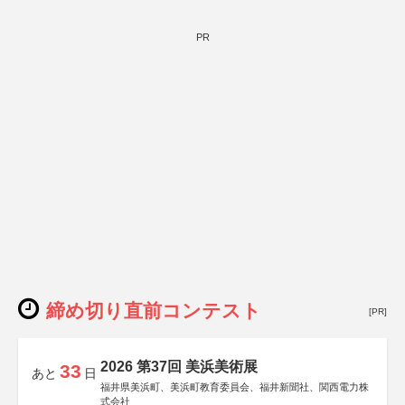
PR
締め切り直前コンテスト
[PR]
2026 第37回 美浜美術展
33
あと
日
福井県美浜町、美浜町教育委員会、福井新聞社、関西電力株
式会社