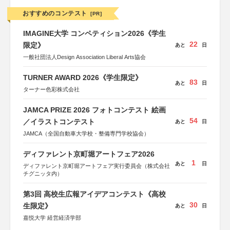
おすすめのコンテスト
[PR]
IMAGINE大学 コンペティション2026《学生
22
限定》
あと
日
一般社団法人Design Association Liberal Arts協会
TURNER AWARD 2026《学生限定》
83
あと
日
ターナー色彩株式会社
JAMCA PRIZE 2026 フォトコンテスト 絵画
54
／イラストコンテスト
あと
日
JAMCA（全国自動車大学校・整備専門学校協会）
ディファレント京町堀アートフェア2026
1
あと
日
ディファレント京町堀アートフェア実行委員会（株式会社
チグニッタ内）
第3回 高校生広報アイデアコンテスト《高校
30
生限定》
あと
日
嘉悦大学 経営経済学部