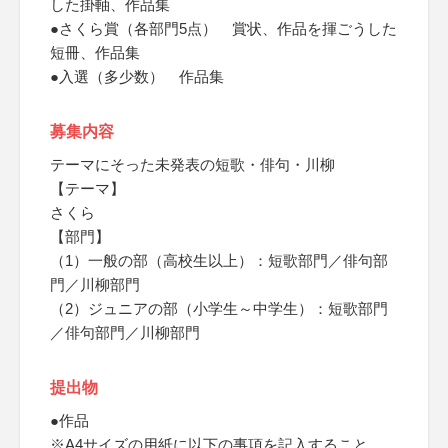
した掛軸、作品集
●さくら賞（各部門5点） 賞状、作品を揮ごうした
短冊、作品集
●入選（多少数） 作品集
募集内容
テーマにそった未発表の短歌・俳句・川柳
【テーマ】
さくら
【部門】
（1）一般の部（高校生以上）：短歌部門／俳句部
門／川柳部門
（2）ジュニアの部（小学生～中学生）：短歌部門
／俳句部門／川柳部門
提出物
●作品
※A4サイズの用紙に以下の事項を記入すること