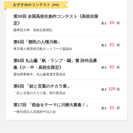
おすすめのコンテスト
[PR]
第30回 全国高校生創作コンテスト《高校生限
25
定》
あと
日
國學院大學、高校生新聞社
第6回「都民の人権川柳」
21
あと
日
東京都人権啓発活動ネットワーク協議会
第6回 丸山薫「帆・ランプ・鷗」賞 詩作品募
51
集《小・中・高校生限定》
あと
日
愛知県豊橋市、丸山薫賞運営委員会
第6回 「絵と言葉のチカラ展」
125
あと
日
「絵と言葉のチカラ展」実行委員会
第17回 「税金をテーマに川柳大募集！」
21
あと
日
一般社団法人武蔵府中法人会