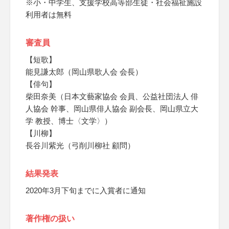
※小・中学生、支援学校高等部生徒・社会福祉施設
利用者は無料
審査員
【短歌】
能見謙太郎（岡山県歌人会 会長）
【俳句】
柴田奈美（日本文藝家協会 会員、公益社団法人 俳
人協会 幹事、岡山県俳人協会 副会長、岡山県立大
学 教授、博士〈文学〉）
【川柳】
長谷川紫光（弓削川柳社 顧問）
結果発表
2020年3月下旬までに入賞者に通知
著作権の扱い