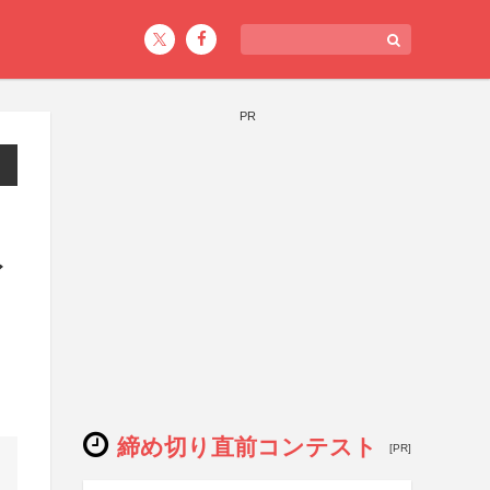
PR
キ
イ
締め切り直前コンテスト
[PR]