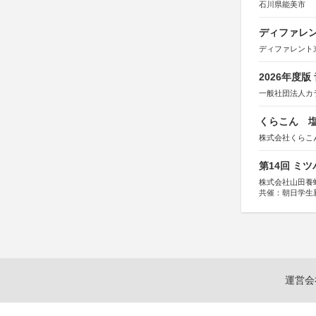
石川県能美市
ディファレン
ディファレント
2026年度
一般社団法人カ
くらこん 塩
株式会社くらこ
第14回 ミ
株式会社山田養
共催：朝日学生
運営会