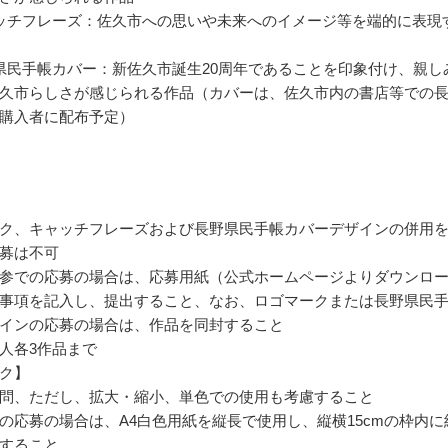
ッチフレーズ：佐久市への思いや未来へのイメージ等を端的に表現
県民手帳カバー：新佐久市誕生20周年であることを印象付け、親し
久市らしさが感じられる作品（カバーは、佐久市内の書店等での
購入者に配布予定）
ク、キャッチフレーズおよび長野県民手帳カバーデザインの併用
募は不可
参での応募の場合は、応募用紙（公式ホームページよりダウンロ
事項を記入し、提出すること、なお、ロゴマークまたは長野県民
インの応募の場合は、作品を同封すること
人各3作品まで
ク】
問、ただし、拡大・縮小、単色での使用も考慮すること
の応募の場合は、A4白色用紙を縦長で使用し、縦横15cmの枠内に
すること