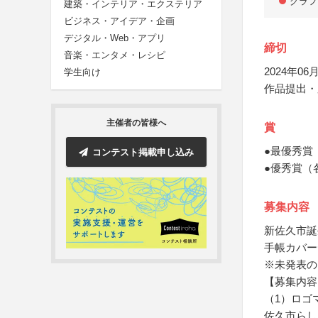
グラフ
建築・インテリア・エクステリア
ビジネス・アイデア・企画
デジタル・Web・アプリ
締切
音楽・エンタメ・レシピ
2024年06月
学生向け
作品提出・
主催者の皆様へ
賞
●最優秀賞
コンテスト掲載申し込み
●優秀賞（
募集内容
新佐久市誕
手帳カバー
※未発表の
【募集内容
（1）ロゴ
佐久市らし