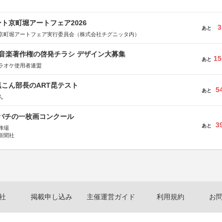
ト京町堀アートフェア2026
3
あと
京町堀アートフェア実行委員会（株式会社チグニッタ内）
版 音楽著作権の啓発チラシ デザイン大募集
15
あと
ラオケ使用者連盟
こん部長のART昆テスト
5
あと
ん
ツバチの一枚画コンクール
3
あと
蜂場
新聞社
社
掲載申し込み
主催運営ガイド
利用規約
お