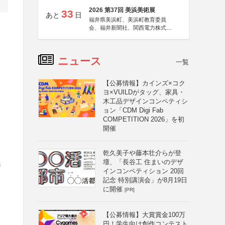
2026 第37回 美浜美術展
33
あと
日
福井県美浜町、美浜町教育委員
会、福井新聞社、関西電力株式会
社
ニュース
一覧
【公募情報】カインズ×コク
ヨ×VUILDがタッグ、家具・
木工品デザインコンペティシ
ョン「CDM Digi Fab
COMPETITION 2026」を初
開催
乾久美子や藤本壮介らが登
壇、「長谷工 住まいのデザ
民
インコンペティション 20回
記念 特別講演会」が8月19日
に開催
[PR]
、
【公募情報】大賞賞金100万
円！学生向け創作コンテスト