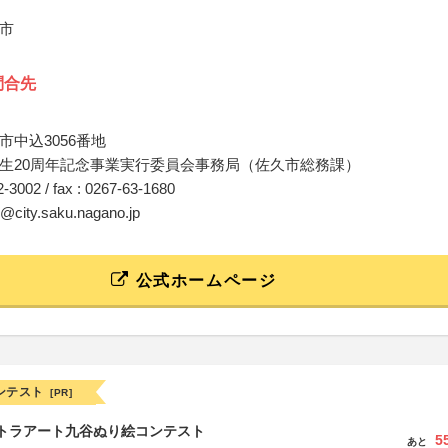
市
問合先
市中込3056番地
生20周年記念事業実行委員会事務局（佐久市総務課）
62-3002 / fax : 0267-63-1680
u@city.saku.nagano.jp
公式ホームページ
ンテスト
[PR]
ルトラアート九谷ぬり絵コンテスト
5
あと