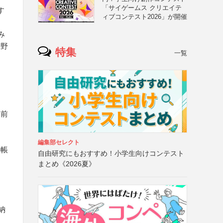
「サイゲームス クリエイテ
す
ィブコンテスト2026」が開催
み
長野
特集
一覧
を前
ー
編集部セレクト
手帳
自由研究にもおすすめ！小学生向けコンテスト
まとめ《2026夏》
納