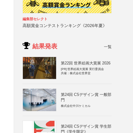
る
編集部セレクト
高額賞金コンテストランキング《2026年夏》
結果発表
一覧
第22回 世界絵画大賞展 2026
[PR]
世界絵画大賞展 実行委員会
共催：株式会社世界堂
第24回 CSデザイン賞 一般部
門
株式会社中川ケミカル
）
第24回 CSデザイン賞 学生部
門《学生限定》