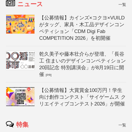
ニュース
一覧
【公募情報】カインズ×コクヨ×VUILD
がタッグ、家具・木工品デザインコン
ペティション「CDM Digi Fab
COMPETITION 2026」を初開催
乾久美子や藤本壮介らが登壇、「長谷
工 住まいのデザインコンペティション
20回記念 特別講演会」が8月19日に開
催
[PR]
【公募情報】大賞賞金100万円！学生
向け創作コンテスト「サイゲームス ク
リエイティブコンテスト2026」が開催
特集
一覧