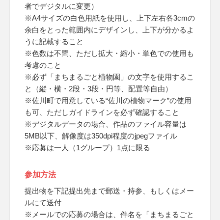
者でデジタルに変更）
※A4サイズの白色用紙を使用し、上下左右各3cmの
余白をとった範囲内にデザインし、上下が分かるよ
うに記載すること
※色数は不問、ただし拡大・縮小・単色での使用も
考慮のこと
※必ず「まちまるごと植物園」の文字を使用するこ
と（縦・横・2段・3段・円等、配置等自由）
※佐川町で用意している“佐川の植物マーク”の使用
も可、ただしガイドラインを必ず確認すること
※デジタルデータの場合、作品のファイル容量は
5MB以下、解像度は350dpi程度のjpegファイル
※応募は一人（1グループ）1点に限る
参加方法
提出物を下記提出先まで郵送・持参、もしくはメー
ルにて送付
※メールでの応募の場合は、件名を「まちまるごと