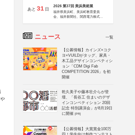
2026 第37回 美浜美術展
31
あと
日
福井県美浜町、美浜町教育委員
会、福井新聞社、関西電力株式会
社
ニュース
一覧
【公募情報】カインズ×コク
ヨ×VUILDがタッグ、家具・
木工品デザインコンペティシ
ョン「CDM Digi Fab
COMPETITION 2026」を初
開催
指
乾久美子や藤本壮介らが登
壇、「長谷工 住まいのデザ
りや
インコンペティション 20回
記念 特別講演会」が8月19日
に開催
[PR]
に
【公募情報】大賞賞金100万
円！学生向け創作コンテスト