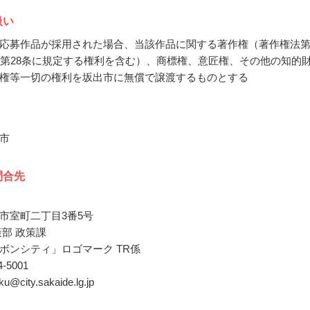
扱い
応募作品が採用された場合、当該作品に関する著作権（著作権法
び第28条に規定する権利を含む）、商標権、意匠権、その他の知的
権等一切の権利を坂出市に無償で譲渡するものとする
市
問合先
市室町二丁目3番5号
策部 政策課
ボンシティ」ロゴマーク TR係
44-5001
aku@city.sakaide.lg.jp