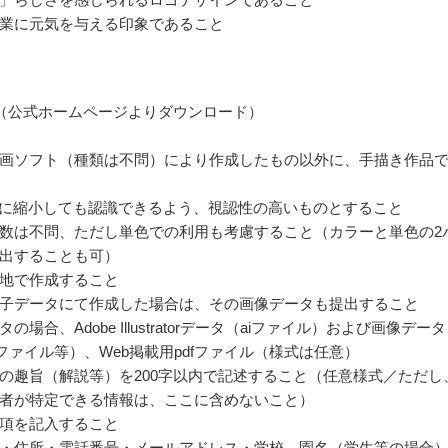
業に元気を与える印象であること
（公式ホームページよりダウンロード）
画ソフト（種類は不問）により作成したもの以外に、手描き作品
方に縮小しても認識できるよう、視認性の高いものとすること
数は不問、ただし単色での利用も考慮すること（カラーと単色の2
出することも可）
地で作成すること
子データにて作成した場合は、その画像データも提出すること
の場合、Adobe Illustratorデータ（aiファイル）および画像データ
pngファイル等）、Web掲載用pdfファイル（様式は任意）
の趣旨（解説等）を200字以内で記述すること（任意様式／ただし
者が特定できる情報は、ここに含めないこと）
項を記入すること
・住所・電話番号・メールアドレス・学校、園名（学生等の場合