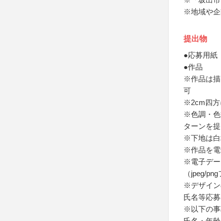
※地域や企
提出物
●応募用紙
●作品
※作品は描
可
※2cm四
※色調・色
ターンを提
※下地は白
※作品を電
※電子データ
（jpeg/
※デザイン
氏名等応募
※以下の事
氏名・年齢