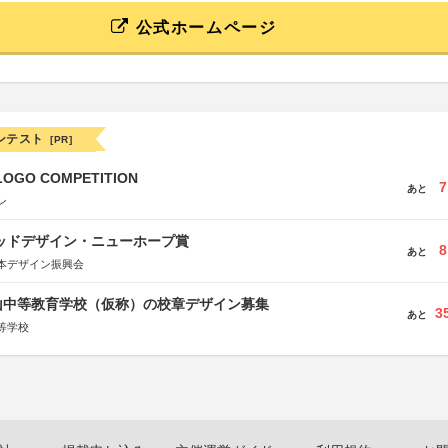
公式ホームページ
ンテスト
[PR]
LOGO COMPETITION
7
あと
ン
グッドデザイン・ニューホープ賞
8
あと
本デザイン振興会
山中等教育学校（仮称）の校章デザイン募集
3
あと
等学校