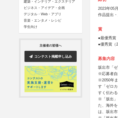
建築・インテリア・エクステリア
ビジネス・アイデア・企画
2023年05月
デジタル・Web・アプリ
作品提出・
音楽・エンタメ・レシピ
学生向け
賞
●最優秀賞
●優秀賞（
主催者の皆様へ
コンテスト掲載申し込み
募集内容
坂出市「ゼ
※応募者自
※2050
す「ゼロカ
すく伝わる
※「坂出」
た、海外を
は、坂出市
※「坂出市