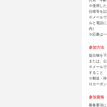
※使用した
仕様等を記
※メールで
ルと電話に
内）
※応募は一
参加方法
提出物を下
または、公
※メールで
すること
※郵送・持
ロカーボン
参加資格
募集要項に