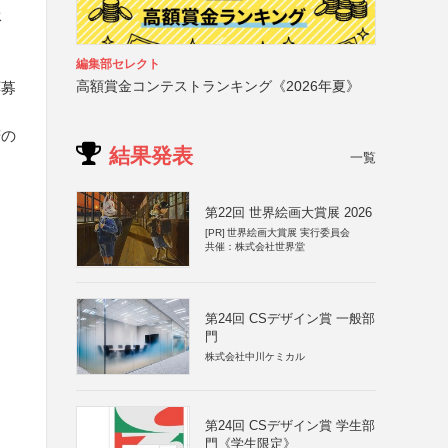
承
編集部セレクト
高額賞金コンテストランキング《2026年夏》
応募
諾の
結果発表
一覧
第22回 世界絵画大賞展 2026
[PR]
世界絵画大賞展 実行委員会
共催：株式会社世界堂
第24回 CSデザイン賞 一般部
門
株式会社中川ケミカル
第24回 CSデザイン賞 学生部
門《学生限定》