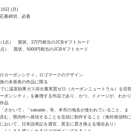
15日 (月)
応募締切、必着
（1点） 賞状、3万円相当のJCBギフトカード
2点） 賞状、5000円相当のJCBギフトカード
ロカーボンシティ」ロゴマークのデザイン
身の未発表の作品に限る
年までに温室効果ガス排出量実質ゼロ（カーボンニュートラル）を目
ーボンシティ」を象徴する作品であり、かつ、イメージが、わか
作品
「さかいで」「sakaide」等、本市の地名が使われていること、ま
含む、県内外へ発信することを念頭に制作すること（海外発信時
において、日本語表記を適宜、英文に置き換える場合あり）
」らしさを感じられるロゴデザインであること