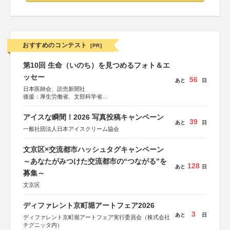
おすすめのコンテスト
[PR]
第10回 生命（いのち）を見つめるフォト＆エ
ッセー
56
あと
日
日本医師会、読売新聞社
後援：厚生労働省、文部科学省
協賛：東京海上日動火災保険株式会社、東京海上日動あん
しん生命保険株式会社
アイスな瞬間！2026 写真投稿キャンペーン
39
あと
日
一般社団法人日本アイスクリーム協会
文京区×交流都市ハッシュタグキャンペーン
～あなたがみつけた交流都市の“つながる”を
128
あと
日
募集～
文京区
ディファレント京町堀アートフェア2026
3
あと
日
ディファレント京町堀アートフェア実行委員会（株式会社
チグニッタ内）