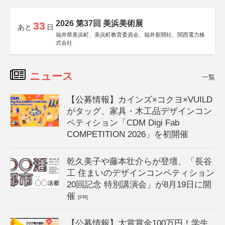
2026 第37回 美浜美術展
33
あと
日
福井県美浜町、美浜町教育委員会、福井新聞社、関西電力株
式会社
ニュース
一覧
【公募情報】カインズ×コクヨ×VUILD
がタッグ、家具・木工品デザインコン
ペティション「CDM Digi Fab
COMPETITION 2026」を初開催
乾久美子や藤本壮介らが登壇、「長谷
工 住まいのデザインコンペティション
20回記念 特別講演会」が8月19日に開
催
[PR]
【公募情報】大賞賞金100万円！学生