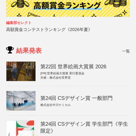
編集部セレクト
高額賞金コンテストランキング《2026年夏》
結果発表
一覧
第22回 世界絵画大賞展 2026
[PR]
世界絵画大賞展 実行委員会
共催：株式会社世界堂
第24回 CSデザイン賞 一般部門
株式会社中川ケミカル
第24回 CSデザイン賞 学生部門《学生
限定》