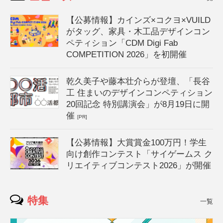
【公募情報】カインズ×コクヨ×VUILD
がタッグ、家具・木工品デザインコン
ペティション「CDM Digi Fab
COMPETITION 2026」を初開催
乾久美子や藤本壮介らが登壇、「長谷
工 住まいのデザインコンペティション
20回記念 特別講演会」が8月19日に開
催
[PR]
【公募情報】大賞賞金100万円！学生
向け創作コンテスト「サイゲームス ク
リエイティブコンテスト2026」が開催
特集
一覧