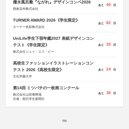
撥水風呂敷『ながれ』デザインコンペ2026
40
あと
日
朝倉染布株式会社
TURNER AWARD 2026《学生限定》
82
あと
日
ターナー色彩株式会社
UniLife学生下宿年鑑2027 表紙デザインコン
35
テスト《学生限定》
あと
日
株式会社ジェイ・エス・ビー
高校生ファッションイラストレーションコン
24
テスト 2026《高校生限定》
あと
日
文化学園大学
第14回 ミツバチの一枚画コンクール
36
あと
日
株式会社山田養蜂場
共催：朝日学生新聞社
PR