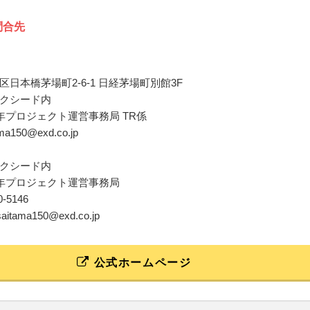
問合先
日本橋茅場町2-6-1 日経茅場町別館3F
クシード内
周年プロジェクト運営事務局 TR係
tama150@exd.co.jp
クシード内
周年プロジェクト運営事務局
80-5146
_saitama150@exd.co.jp
公式ホームページ