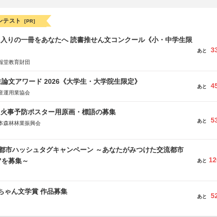
ンテスト
[PR]
に入りの一冊をあなたへ 読書推せん文コンクール《小・中学生限
3
あと
報堂教育財団
論文アワード 2026《大学生・大学院生限定》
4
あと
産運用業協会
山火事予防ポスター用原画・標語の募集
5
あと
本森林林業振興会
文部科学省、林野庁、全国森林組合連合会、森林火災対策協会
流都市ハッシュタグキャンペーン ～あなたがみつけた交流都市
12
”を募集～
あと
っちゃん文学賞 作品募集
5
あと