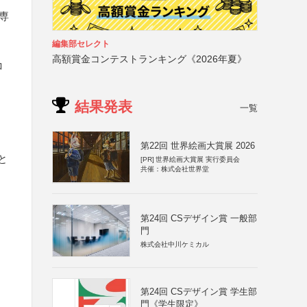
専
編集部セレクト
高額賞金コンテストランキング《2026年夏》
コ
結果発表
一覧
第22回 世界絵画大賞展 2026
と
[PR]
世界絵画大賞展 実行委員会
共催：株式会社世界堂
第24回 CSデザイン賞 一般部
門
株式会社中川ケミカル
第24回 CSデザイン賞 学生部
門《学生限定》