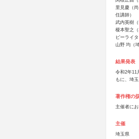
里見慶（尚
任講師）
武内英樹（
榎本聖之（
ピーライタ
山野 均（
結果発表
令和2年1
もに、埼玉
著作権の
主催者にお
主催
埼玉県