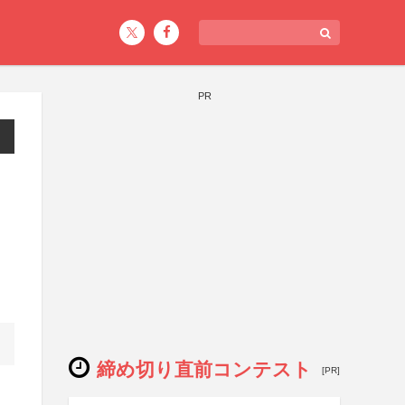
PR
締め切り直前コンテスト
[PR]