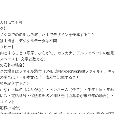
人何点でも可
ク】
ノクロでの使用も考慮した上でデザインを作成すること
は手描き、デジタルデータは不問
コピー】
以内とすること（漢字、ひらがな、カタカナ、アルファベットの使
スペースも1文字と数える）
の応募の場合】
の場合はファイル添付（3MB以内のjpeg/png/pdfファイル）、キ
の場合はメール本文に「」表示で記載すること
項を記入すること
がな）・氏名（ふりがな）・ペンネーム（任意）・生年月日・年
レス・電話番号・保護者氏名／連絡先（応募者が未成年の場合）
コメント
応募の場合】
クの場合はA4またはA3サイズで作成、キャッチコピーの場合は応