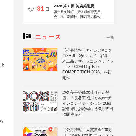
2026 第37回 美浜美術展
31
あと
日
福井県美浜町、美浜町教育委員
会、福井新聞社、関西電力株式会
社
ニュース
一覧
【公募情報】カインズ×コク
ヨ×VUILDがタッグ、家具・
木工品デザインコンペティシ
権者
ョン「CDM Digi Fab
COMPETITION 2026」を初
開催
乾久美子や藤本壮介らが登
壇、「長谷工 住まいのデザ
インコンペティション 20回
記念 特別講演会」が8月19日
と
に開催
[PR]
の
【公募情報】大賞賞金100万
円！学生向け創作コンテスト