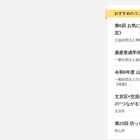
おすすめのコ
第6回 お気
定》
公益財団法人博
資産形成学生
一般社団法人資
令和8年度 
一般財団法人日
【後援】
総務省消防庁、
文京区×交
の“つながる
文京区
第23回 坊
松山市