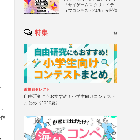
「サイゲームス クリエイテ
ィブコンテスト2026」が開催
特集
一覧
用
ャ
編集部セレクト
自由研究にもおすすめ！小学生向けコンテスト
まとめ《2026夏》
齢・
・作
募