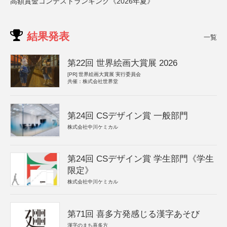
高額賞金コンテストランキング《2026年夏》
結果発表
一覧
第22回 世界絵画大賞展 2026
[PR]
世界絵画大賞展 実行委員会
共催：株式会社世界堂
第24回 CSデザイン賞 一般部門
株式会社中川ケミカル
第24回 CSデザイン賞 学生部門《学生
限定》
株式会社中川ケミカル
第71回 喜多方発感じる漢字あそび
漢字のまち喜多方