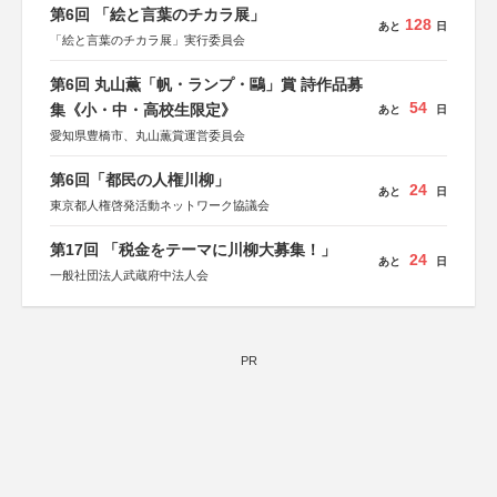
第6回 「絵と言葉のチカラ展」
128
あと
日
「絵と言葉のチカラ展」実行委員会
第6回 丸山薫「帆・ランプ・鷗」賞 詩作品募
54
集《小・中・高校生限定》
あと
日
愛知県豊橋市、丸山薫賞運営委員会
第6回「都民の人権川柳」
24
あと
日
東京都人権啓発活動ネットワーク協議会
第17回 「税金をテーマに川柳大募集！」
24
あと
日
一般社団法人武蔵府中法人会
PR