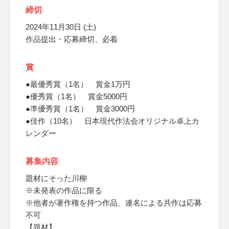
締切
2024年11月30日 (土)
作品提出・応募締切、必着
賞
●最優秀賞（1名） 賞金1万円
●優秀賞（1名） 賞金5000円
●準優秀賞（1名） 賞金3000円
●佳作（10名） 日本現代作法会オリジナル卓上カ
レンダー
募集内容
題材にそった川柳
※未発表の作品に限る
※他者が著作権を持つ作品、連名による共作は応募
不可
【題材】