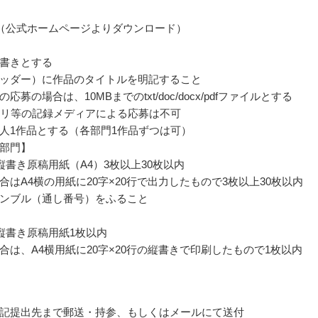
（公式ホームページよりダウンロード）
書きとする
ッダー）に作品のタイトルを明記すること
応募の場合は、10MBまでのtxt/doc/docx/pdfファイルとする
モリ等の記録メディアによる応募は不可
人1作品とする（各部門1作品ずつは可）
部門】
詰縦書き原稿用紙（A4）3枚以上30枚以内
合はA4横の用紙に20字×20行で出力したもので3枚以上30枚以内
ンブル（通し番号）をふること
詰縦書き原稿用紙1枚以内
合は、A4横用紙に20字×20行の縦書きで印刷したもので1枚以内
記提出先まで郵送・持参、もしくはメールにて送付