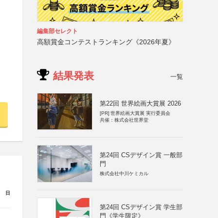
編集部セレクト
高額賞金コンテストランキング《2026年夏》
結果発表
一覧
第22回 世界絵画大賞展 2026
[PR]
世界絵画大賞展 実行委員会
共催：株式会社世界堂
第24回 CSデザイン賞 一般部
門
株式会社中川ケミカル
日
第24回 CSデザイン賞 学生部
門《学生限定》