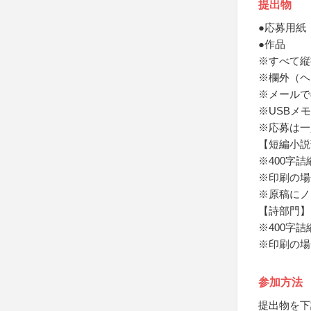
提出物
●応募用紙
●作品
※すべて縦
※欄外（ヘ
※メールでの
※USBメ
※応募は一
【短編小説
※400字
※印刷の場
※原稿にノ
【詩部門】
※400字
※印刷の場
参加方法
提出物を下