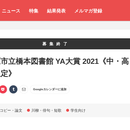
ニュース
特集
結果発表
メルマガ登録
募集終了
市立橋本図書館 YA大賞 2021《中・高
限定》
Googleカレンダーに追加
コピー・論文
川柳・俳句・短歌
学生向け