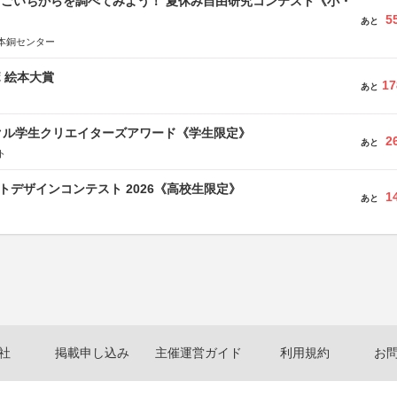
すごいちからを調べてみよう！ 夏休み自由研究コンテスト《小・
5
》
あと
本銅センター
ボ 絵本大賞
17
あと
クル学生クリエイターズアワード《学生限定》
2
あと
ト
クトデザインコンテスト 2026《高校生限定》
1
あと
社
掲載申し込み
主催運営ガイド
利用規約
お