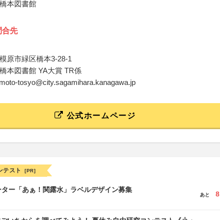
橋本図書館
問合先
原市緑区橋本3-28-1
橋本図書館 YA大賞 TR係
himoto-tosyo@city.sagamihara.kanagawa.jp
公式ホームページ
ンテスト
[PR]
ーター「あぁ！関露水」ラベルデザイン募集
8
あと