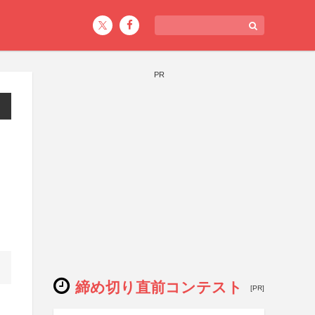
PR
締め切り直前コンテスト
[PR]