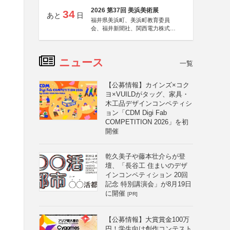
2026 第37回 美浜美術展
34
あと
日
福井県美浜町、美浜町教育委員
会、福井新聞社、関西電力株式会
社
ニュース
一覧
【公募情報】カインズ×コク
ヨ×VUILDがタッグ、家具・
木工品デザインコンペティシ
ョン「CDM Digi Fab
COMPETITION 2026」を初
開催
乾久美子や藤本壮介らが登
壇、「長谷工 住まいのデザ
インコンペティション 20回
記念 特別講演会」が8月19日
に開催
[PR]
【公募情報】大賞賞金100万
円！学生向け創作コンテスト