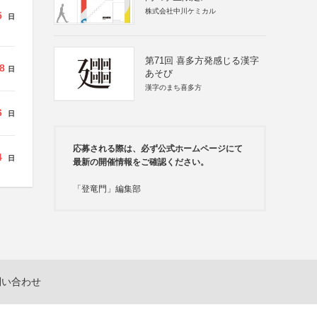
株式会社中川ケミカル
5
日
第71回 喜多方発感じる漢字
8
日
あそび
漢字のまち喜多方
6
日
応募される際は、必ず公式ホームページにて
4
日
最新の開催情報をご確認ください。
「登竜門」編集部
問い合わせ