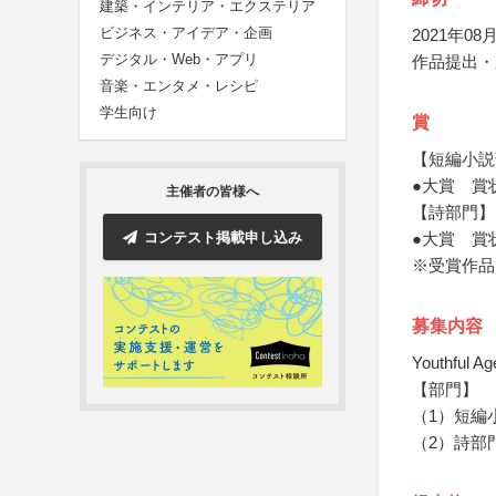
建築・インテリア・エクステリア
ビジネス・アイデア・企画
2021年08月
デジタル・Web・アプリ
作品提出・
音楽・エンタメ・レシピ
学生向け
賞
【短編小説
●大賞 賞
主催者の皆様へ
【詩部門】
コンテスト掲載申し込み
●大賞 賞
※受賞作品
募集内容
Youthf
【部門】
（1）短編
（2）詩部