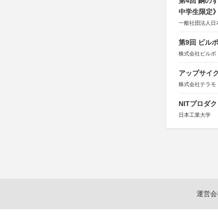
第4回 銅の
中学生限定
一般社団法人日
第9回 ビル
株式会社ビルボ
アップサイ
株式会社テラモ
NITプロダ
日本工業大学
運営会