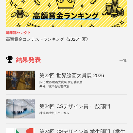
編集部セレクト
高額賞金コンテストランキング《2026年夏》
結果発表
一覧
第22回 世界絵画大賞展 2026
[PR]
世界絵画大賞展 実行委員会
共催：株式会社世界堂
第24回 CSデザイン賞 一般部門
株式会社中川ケミカル
第24回 CSデザイン賞 学生部門《学生