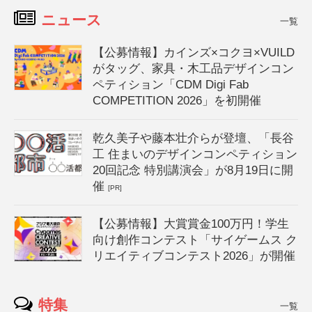
ニュース
一覧
【公募情報】カインズ×コクヨ×VUILD
がタッグ、家具・木工品デザインコン
ペティション「CDM Digi Fab
COMPETITION 2026」を初開催
乾久美子や藤本壮介らが登壇、「長谷
工 住まいのデザインコンペティション
20回記念 特別講演会」が8月19日に開
催
[PR]
【公募情報】大賞賞金100万円！学生
向け創作コンテスト「サイゲームス ク
リエイティブコンテスト2026」が開催
特集
一覧