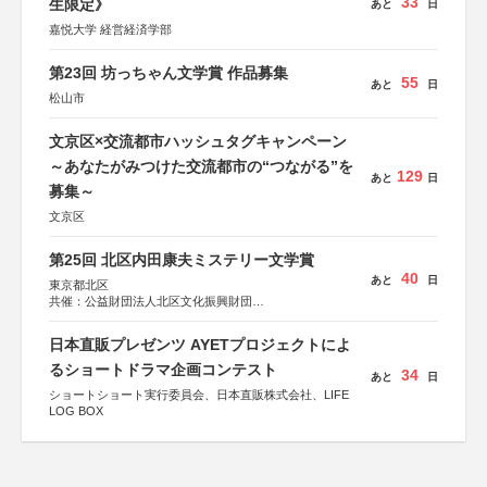
33
生限定》
あと
日
嘉悦大学 経営経済学部
第23回 坊っちゃん文学賞 作品募集
55
あと
日
松山市
文京区×交流都市ハッシュタグキャンペーン
～あなたがみつけた交流都市の“つながる”を
129
あと
日
募集～
文京区
第25回 北区内田康夫ミステリー文学賞
40
あと
日
東京都北区
共催：公益財団法人北区文化振興財団
協力：一般財団法人内田康夫財団
協賛：株式会社実業之日本社
日本直販プレゼンツ AYETプロジェクトによ
るショートドラマ企画コンテスト
34
あと
日
ショートショート実行委員会、日本直販株式会社、LIFE
LOG BOX