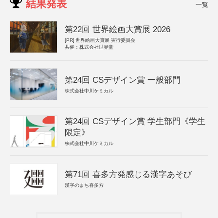
結果発表
一覧
第22回 世界絵画大賞展 2026
[PR]
世界絵画大賞展 実行委員会
共催：株式会社世界堂
第24回 CSデザイン賞 一般部門
株式会社中川ケミカル
第24回 CSデザイン賞 学生部門《学生
限定》
株式会社中川ケミカル
第71回 喜多方発感じる漢字あそび
漢字のまち喜多方