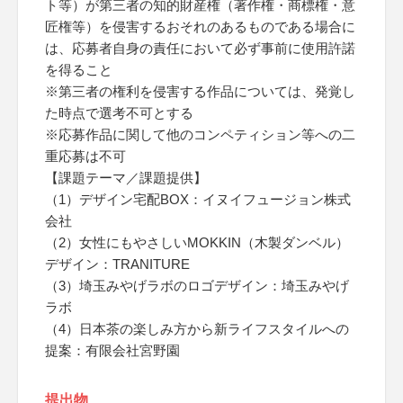
ト等）が第三者の知的財産権（著作権・商標権・意
匠権等）を侵害するおそれのあるものである場合に
は、応募者自身の責任において必ず事前に使用許諾
を得ること
※第三者の権利を侵害する作品については、発覚し
た時点で選考不可とする
※応募作品に関して他のコンペティション等への二
重応募は不可
【課題テーマ／課題提供】
（1）デザイン宅配BOX：イヌイフュージョン株式
会社
（2）女性にもやさしいMOKKIN（木製ダンベル）
デザイン：TRANITURE
（3）埼玉みやげラボのロゴデザイン：埼玉みやげ
ラボ
（4）日本茶の楽しみ方から新ライフスタイルへの
提案：有限会社宮野園
提出物