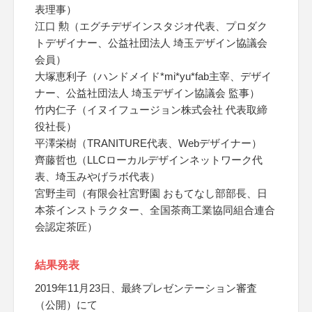
表理事）
江口 勲（エグチデザインスタジオ代表、プロダク
トデザイナー、公益社団法人 埼玉デザイン協議会
会員）
大塚恵利子（ハンドメイド*mi*yu*fab主宰、デザイ
ナー、公益社団法人 埼玉デザイン協議会 監事）
竹内仁子（イヌイフュージョン株式会社 代表取締
役社長）
平澤栄樹（TRANITURE代表、Webデザイナー）
齊藤哲也（LLCローカルデザインネットワーク代
表、埼玉みやげラボ代表）
宮野圭司（有限会社宮野園 おもてなし部部長、日
本茶インストラクター、全国茶商工業協同組合連合
会認定茶匠）
結果発表
2019年11月23日、最終プレゼンテーション審査
（公開）にて