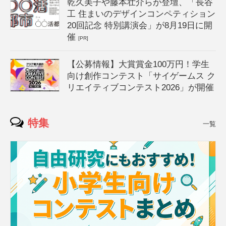
乾久美子や藤本壮介らが登壇、「長谷
工 住まいのデザインコンペティション
20回記念 特別講演会」が8月19日に開
催
[PR]
【公募情報】大賞賞金100万円！学生
向け創作コンテスト「サイゲームス ク
リエイティブコンテスト2026」が開催
特集
一覧