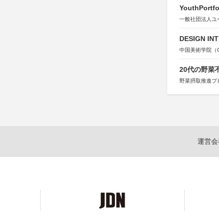
YouthPortfo
一般社団法人ユ
DESIGN IN
中国美術学院（Chin
20代の野
野菜摂取推進プ
運営会