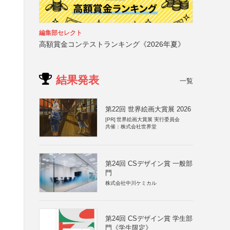
編集部セレクト
高額賞金コンテストランキング《2026年夏》
結果発表
一覧
第22回 世界絵画大賞展 2026
[PR]
世界絵画大賞展 実行委員会
共催：株式会社世界堂
第24回 CSデザイン賞 一般部
門
株式会社中川ケミカル
第24回 CSデザイン賞 学生部
門《学生限定》