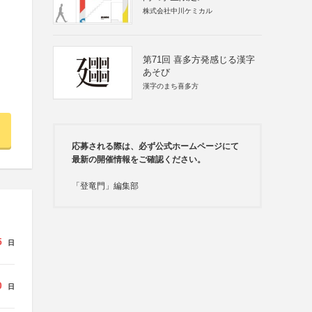
株式会社中川ケミカル
第71回 喜多方発感じる漢字
あそび
漢字のまち喜多方
応募される際は、必ず公式ホームページにて
最新の開催情報をご確認ください。
「登竜門」編集部
5
日
0
日