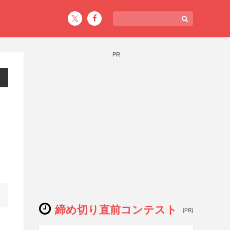
PR
締め切り直前コンテスト
[PR]