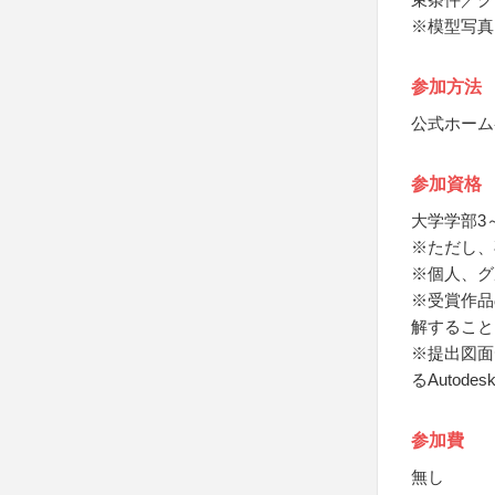
※模型写真
参加方法
公式ホーム
参加資格
大学学部3
※ただし、
※個人、グ
※受賞作品
解すること
※提出図面
るAutode
参加費
無し