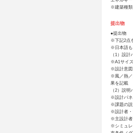
※建築種類
提出物
●提出物
※下記2点
※日本語も
（1）設計
※A1サイ
※設計意図
※風／熱／
果を記載
（2）説明
※設計パネ
※課題の説
※設計者・
※主設計者
※シミュレ
束条件／グ