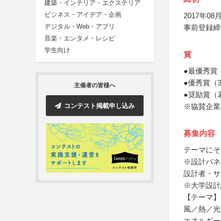
建築・インテリア・エクステリア
ビジネス・アイデア・企画
2017年08月
デジタル・Web・アプリ
事前登録締
音楽・エンタメ・レシピ
学生向け
賞
●最優秀賞
●優秀賞（
主催者の皆様へ
●奨励賞（
コンテスト掲載申し込み
※協賛企業
募集内容
テーマにそ
※設計パネ
設計者・サ
※大学設計
【テーマ】
風／熱／光
エネルギー