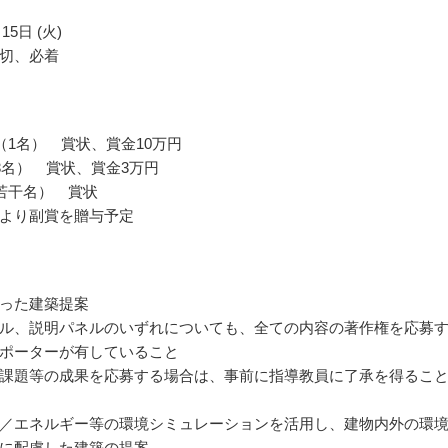
15日 (火)
切、必着
（1名） 賞状、賞金10万円
3名） 賞状、賞金3万円
若干名） 賞状
より副賞を贈与予定
った建築提案
ル、説明パネルのいずれについても、全ての内容の著作権を応募
ポーターが有していること
課題等の成果を応募する場合は、事前に指導教員に了承を得るこ
／エネルギー等の環境シミュレーションを活用し、建物内外の環
に配慮した建築の提案