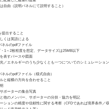
は自由（説明パネルにて説明すること）
を提出すること
しくは英語による
パネルのpdfファイル
ズ・1～2枚程度を想定、データサイズは25MB以下
を表すパースや図面
光／エネルギーのうち少なくとも一つについてのシミュレーショ
パネルのpdfファイル（様式自由）
ルと縦横の方向を合わせること
明
サポーターの集合写真
と他のメンバー、サポーターの分担・協力を明記
ーションの精度や信頼性に関する考察（CFDであれば境界条件／
リッド依存性テスト等）