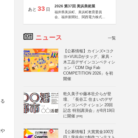
2026 第37回 美浜美術展
33
あと
日
福井県美浜町、美浜町教育委員
会、福井新聞社、関西電力株式会
社
ニュース
一覧
【公募情報】カインズ×コク
ヨ×VUILDがタッグ、家具・
木工品デザインコンペティシ
ョン「CDM Digi Fab
COMPETITION 2026」を初
開催
乾久美子や藤本壮介らが登
壇、「長谷工 住まいのデザ
する
インコンペティション 20回
記念 特別講演会」が8月19日
と
に開催
[PR]
境や
【公募情報】大賞賞金100万
円！学生向け創作コンテスト