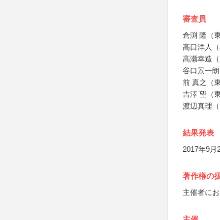
審査員
倉渕 隆（
高口洋人（
高瀬幸造（
谷口景一朗
前 真之（
吉澤 望（
渡辺真理（
結果発表
2017年9月2
著作権の
主催者にお
主催