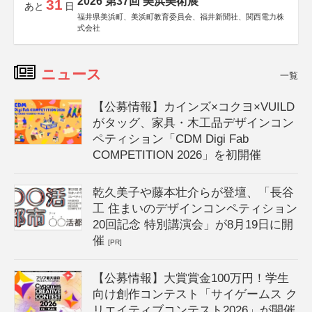
2026 第37回 美浜美術展
31
あと
日
福井県美浜町、美浜町教育委員会、福井新聞社、関西電力株
式会社
ニュース
一覧
【公募情報】カインズ×コクヨ×VUILD
がタッグ、家具・木工品デザインコン
ペティション「CDM Digi Fab
COMPETITION 2026」を初開催
乾久美子や藤本壮介らが登壇、「長谷
工 住まいのデザインコンペティション
20回記念 特別講演会」が8月19日に開
催
[PR]
【公募情報】大賞賞金100万円！学生
向け創作コンテスト「サイゲームス ク
リエイティブコンテスト2026」が開催