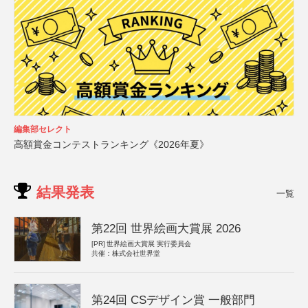
編集部セレクト
高額賞金コンテストランキング《2026年夏》
結果発表
一覧
第22回 世界絵画大賞展 2026
[PR]
世界絵画大賞展 実行委員会
共催：株式会社世界堂
第24回 CSデザイン賞 一般部門