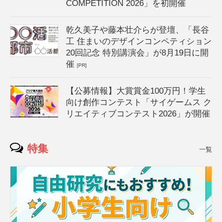
COMPETITION 2026」を初開催
乾久美子や藤本壮介らが登壇、「長谷
工 住まいのデザインコンペティション
20回記念 特別講演会」が8月19日に開
催
[PR]
【公募情報】大賞賞金100万円！学生
向け創作コンテスト「サイゲームス ク
リエイティブコンテスト2026」が開催
特集
一覧