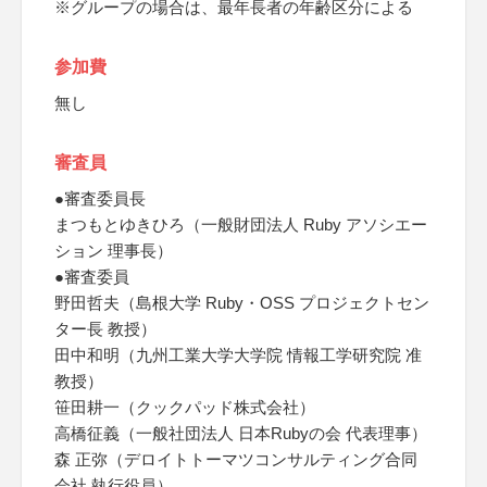
※グループの場合は、最年長者の年齢区分による
参加費
無し
審査員
●審査委員長
まつもとゆきひろ（一般財団法人 Ruby アソシエー
ション 理事長）
●審査委員
野田哲夫（島根大学 Ruby・OSS プロジェクトセン
ター長 教授）
田中和明（九州工業大学大学院 情報工学研究院 准
教授）
笹田耕一（クックパッド株式会社）
高橋征義（一般社団法人 日本Rubyの会 代表理事）
森 正弥（デロイトトーマツコンサルティング合同
会社 執行役員）