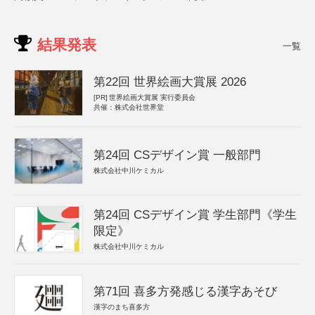
結果発表
一覧
第22回 世界絵画大賞展 2026
[PR]
世界絵画大賞展 実行委員会
共催：株式会社世界堂
第24回 CSデザイン賞 一般部門
株式会社中川ケミカル
第24回 CSデザイン賞 学生部門《学生
限定》
株式会社中川ケミカル
第71回 喜多方発感じる漢字あそび
漢字のまち喜多方