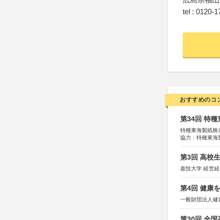
tel : 0120-
おすすめのコ
第34回 特
特種東海製紙株
協力：特種東海
特別協賛：静岡
第3回 高校
嘉悦大学 経営
第4回 健康
一般財団法人健
第30回 全