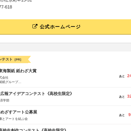
177-618
公式ホームページ
ンテスト
[PR]
種東海製紙 紙わざ大賞
2
あと
式会社
製紙グループ
県長泉町
生広報アイデアコンテスト《高校生限定》
3
あと
経済学部
をめざすアート公募展
9
あと
康とアートを結ぶ会
国高校生創作コンテスト《高校生限定》