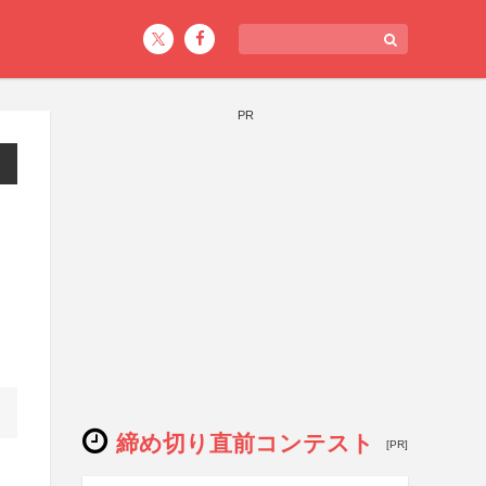
PR
締め切り直前コンテスト
[PR]