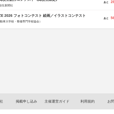
2
あと
校生新聞社
RIZE 2026 フォトコンテスト 絵画／イラストコンテスト
5
あと
国自動車大学校・整備専門学校協会）
社
掲載申し込み
主催運営ガイド
利用規約
お