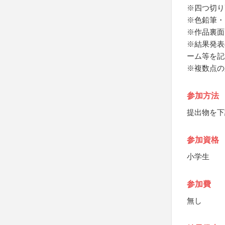
※四つ切り
※色鉛筆・
※作品裏面
※結果発表
ーム等を記
※複数点の
参加方法
提出物を下
参加資格
小学生
参加費
無し