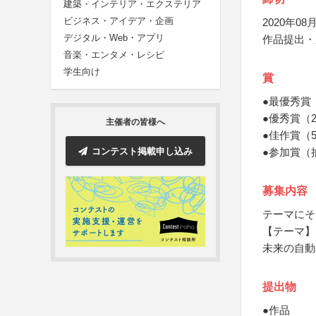
建築・インテリア・エクステリア
ビジネス・アイデア・企画
2020年08月
デジタル・Web・アプリ
作品提出・
音楽・エンタメ・レシピ
学生向け
賞
●最優秀賞
●優秀賞（
主催者の皆様へ
●佳作賞（5
コンテスト掲載申し込み
●参加賞（抽
募集内容
テーマにそ
【テーマ】
未来の自動
提出物
●作品