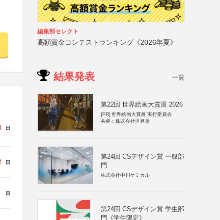
編集部セレクト
高額賞金コンテストランキング《2026年夏》
結果発表
一覧
第22回 世界絵画大賞展 2026
[PR]
世界絵画大賞展 実行委員会
共催：株式会社世界堂
4
日
第24回 CSデザイン賞 一般部
2
日
門
株式会社中川ケミカル
日
第24回 CSデザイン賞 学生部
門《学生限定》