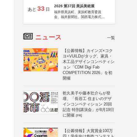
2026 第37回 美浜美術展
33
あと
日
福井県美浜町、美浜町教育委員
会、福井新聞社、関西電力株式会
社
ニュース
一覧
【公募情報】カインズ×コク
ヨ×VUILDがタッグ、家具・
木工品デザインコンペティシ
ョン「CDM Digi Fab
COMPETITION 2026」を初
開催
乾久美子や藤本壮介らが登
壇、「長谷工 住まいのデザ
インコンペティション 20回
記念 特別講演会」が8月19日
に開催
[PR]
【公募情報】大賞賞金100万
円！学生向け創作コンテスト