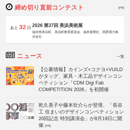
締め切り直前コンテスト
[PR]
2026 第37回 美浜美術展
32
あと
日
福井県美浜町、美浜町教育委員会、福井新聞社、関西電力株
式会社
ニュース
一覧
【公募情報】カインズ×コクヨ×VUILD
がタッグ、家具・木工品デザインコン
ペティション「CDM Digi Fab
COMPETITION 2026」を初開催
乾久美子や藤本壮介らが登壇、「長谷
工 住まいのデザインコンペティション
20回記念 特別講演会」が8月19日に開
催
[PR]