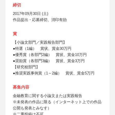
締切
2017年09月30日 (土)
作品提出・応募締切、消印有効
賞
【小論文部門／実践報告部門】
●特選（1編） 賞状、賞金30万円
●優秀賞（各部門2編） 賞状、賞金10万円
●奨励賞（各部門3編） 賞状、賞金3万円
【研究校部門】
●推奨実践事例賞（1～2編） 賞状、賞金5万円
募集内容
金融教育に関する小論文または実践報告
※未発表の作品に限る（インターネット上での作品
公開も発表とみなす）
※二重投稿は不可