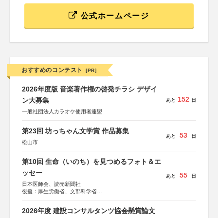
公式ホームページ
おすすめのコンテスト
[PR]
2026年度版 音楽著作権の啓発チラシ デザイ
152
ン大募集
あと
日
一般社団法人カラオケ使用者連盟
第23回 坊っちゃん文学賞 作品募集
53
あと
日
松山市
第10回 生命（いのち）を見つめるフォト＆エ
ッセー
55
あと
日
日本医師会、読売新聞社
後援：厚生労働省、文部科学省
協賛：東京海上日動火災保険株式会社、東京海上日動あん
しん生命保険株式会社
2026年度 建設コンサルタンツ協会懸賞論文