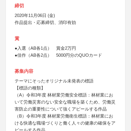
締切
2020年11月06日 (金)
作品提出・応募締切、消印有効
賞
●入選（AB各1点） 賞金2万円
●佳作（AB各2点） 5000円分のQUOカード
募集内容
テーマにそったオリジナル未発表の標語
【標語の種類】
（A）令和3年度 林材業労働安全標語：林材業にお
いて労働災害のない安全な職場を築くため、労働災
害防止の重要性について強くアピールする作品
（B）令和3年度 林材業労働衛生標語：林材業にお
ける快適な職場づくりと働く人々の健康の確保をア
ピールする作品