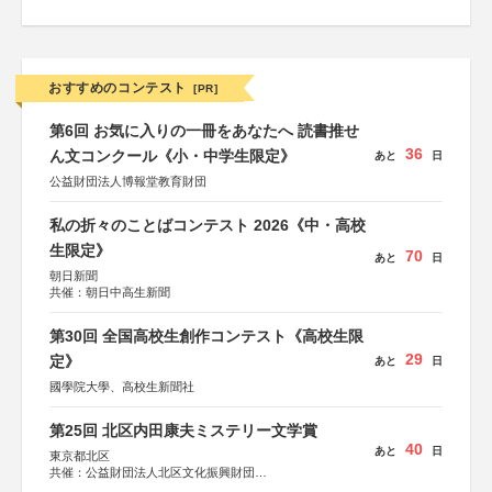
おすすめのコンテスト
[PR]
第6回 お気に入りの一冊をあなたへ 読書推せ
36
ん文コンクール《小・中学生限定》
あと
日
公益財団法人博報堂教育財団
私の折々のことばコンテスト 2026《中・高校
生限定》
70
あと
日
朝日新聞
共催：朝日中高生新聞
第30回 全国高校生創作コンテスト《高校生限
29
定》
あと
日
國學院大學、高校生新聞社
第25回 北区内田康夫ミステリー文学賞
40
あと
日
東京都北区
共催：公益財団法人北区文化振興財団
協力：一般財団法人内田康夫財団