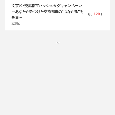
協賛：株式会社実業之日本社
文京区×交流都市ハッシュタグキャンペーン
～あなたがみつけた交流都市の“つながる”を
129
あと
日
募集～
文京区
PR