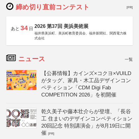
締め切り直前コンテスト
[PR]
2026 第37回 美浜美術展
34
あと
日
福井県美浜町、美浜町教育委員会、福井新聞社、関西電力株
式会社
ニュース
一覧
【公募情報】カインズ×コクヨ×VUILD
がタッグ、家具・木工品デザインコン
ペティション「CDM Digi Fab
COMPETITION 2026」を初開催
乾久美子や藤本壮介らが登壇、「長谷
工 住まいのデザインコンペティション
20回記念 特別講演会」が8月19日に開
催
[PR]