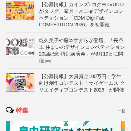
【公募情報】カインズ×コクヨ×VUILD
がタッグ、家具・木工品デザインコン
ペティション「CDM Digi Fab
COMPETITION 2026」を初開催
乾久美子や藤本壮介らが登壇、「長谷
工 住まいのデザインコンペティション
20回記念 特別講演会」が8月19日に開
催
[PR]
【公募情報】大賞賞金100万円！学生
向け創作コンテスト「サイゲームス ク
リエイティブコンテスト2026」が開催
特集
一覧