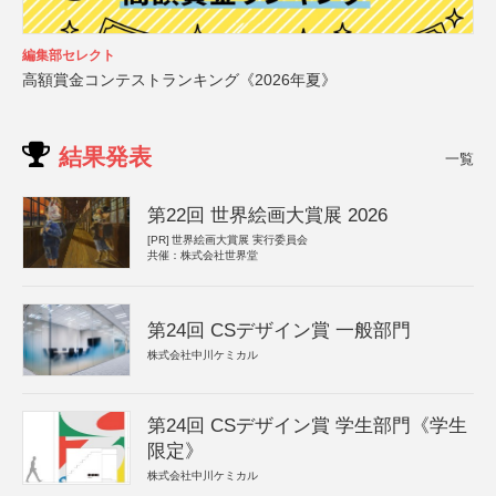
編集部セレクト
高額賞金コンテストランキング《2026年夏》
結果発表
一覧
第22回 世界絵画大賞展 2026
[PR]
世界絵画大賞展 実行委員会
共催：株式会社世界堂
第24回 CSデザイン賞 一般部門
株式会社中川ケミカル
第24回 CSデザイン賞 学生部門《学生
限定》
株式会社中川ケミカル