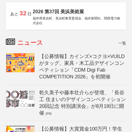
2026 第37回 美浜美術展
32
あと
日
福井県美浜町、美浜町教育委員会、福井新聞社、関西電力株
式会社
ニュース
一覧
【公募情報】カインズ×コクヨ×VUILD
がタッグ、家具・木工品デザインコン
ペティション「CDM Digi Fab
COMPETITION 2026」を初開催
乾久美子や藤本壮介らが登壇、「長谷
工 住まいのデザインコンペティション
20回記念 特別講演会」が8月19日に開
催
[PR]
【公募情報】大賞賞金100万円！学生